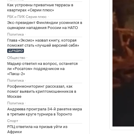
Как устроены приватные террасы в
квартирах «Серии плюс»
РБК и ПИК Серия плюс
Экс-президент Финляндии усомнился в
сценарии нападения России на НАТО
Политика
Глава «Эксмо» назвал книгу, которая
поможет стать «лучшей версией себя»
РАДИО
Общество
Мадьяр ответил на вопрос, останется
ли «Росатом» подрядчиком на
«Пакш-2»
Политика
Росфинмониторинг рассказал, как
помог выявить криптомошенников в
Москве
Политика
Андреева проиграла 34-й ракетке мира
в третьем круге турнира в Торонто
Спорт
РПЦ ответила на призыв уйти из
Африки