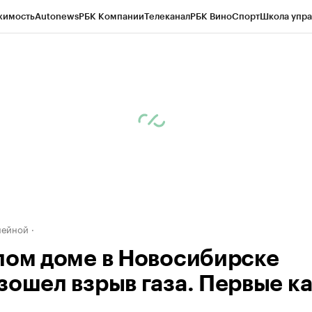
жимость
Autonews
РБК Компании
Телеканал
РБК Вино
Спорт
Школа упра
д
Стиль
Крипто
РБК Бизнес-среда
Дискуссионный клуб
Исследования
К
рагентов
Политика
Экономика
Бизнес
Технологии и медиа
Финансы
Рын
нейной
лом доме в Новосибирске
зошел взрыв газа. Первые к