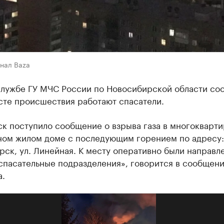
нал Baza
службе ГУ МЧС России по Новосибирской области со
сте происшествия работают спасатели.
ск поступило сообщение о взрыва газа в многокварт
ном жилом доме с последующим горением по адресу: 
ск, ул. Линейная. К месту оперативно были направл
спасательные подразделения», говорится в сообщен
а.