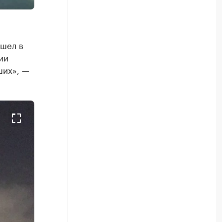
ошел в
ии
ших», —