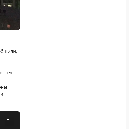
общили,
ирном
г.
ены
ии