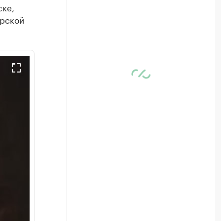
ске,
ирской