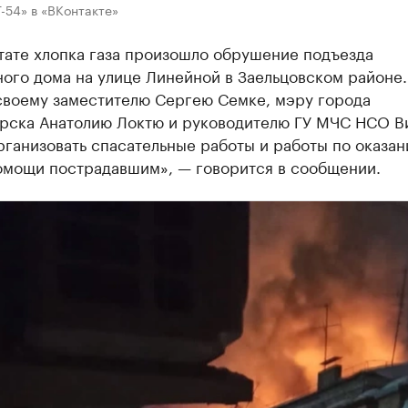
-54» в «ВКонтакте»
тате хлопка газа произошло обрушение подъезда
ого дома на улице Линейной в Заельцовском районе.
своему заместителю Сергею Семке, мэру города
рска Анатолию Локтю и руководителю ГУ МЧС НСО В
ганизовать спасательные работы и работы по оказа
омощи пострадавшим», — говорится в сообщении.