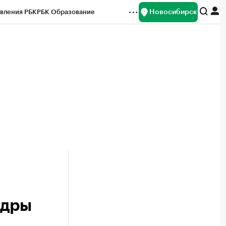
Новосибирск
вления РБК
РБК Образование
редитные рейтинги
Франшизы
Газета
ок наличной валюты
адры