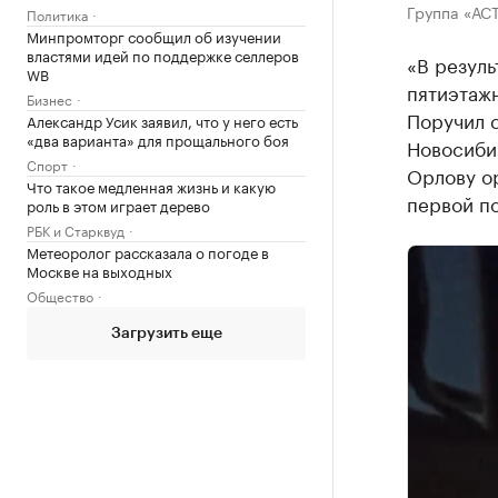
Группа «АСТ
Политика
Минпромторг сообщил об изучении
властями идей по поддержке селлеров
«В резуль
WB
пятиэтажн
Бизнес
Поручил 
Александр Усик заявил, что у него есть
«два варианта» для прощального боя
Новосиби
Спорт
Орлову ор
Что такое медленная жизнь и какую
первой п
роль в этом играет дерево
РБК и Старквуд
Метеоролог рассказала о погоде в
Москве на выходных
Общество
Загрузить еще