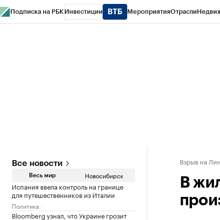
Подписка на РБК
Инвестиции
Мероприятия
Отрасли
Недви
РБК Курсы
РБК Life
Тренды
Визионеры
Национальные проекты
Горо
Спецпроекты СПб
Конференции СПб
Спецпроекты
Проверка конт
Взрыв на Ли
Все новости
Новосибирск
Весь мир
В жи
Испания ввела контроль на границе
для путешественников из Италии
прои
Политика
Bloomberg узнал, что Украине грозит