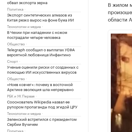
обвал экспорта зерна
В жилом м
Политика
произоше
Экспорт синтетических алмазов из
области А
Китая резко вырос на фоне бума ИИ
Технологии и медиа
В Чехии при нападении с ножом
пострадали четыре человека
Общество
Telegraph сообщил о выплатах УЕФА
вероятной любовнице Инфантино
Спорт
Ученые оценили риски от созданных с
помощью ИИ искусственных вирусов
Общество
«Ноев ковчег»: почему в восточной
Арктике эволюция шла непрерывно
РБК и УК Первая
Сооснователь Wikipedia назвал ее
рупором пропаганды под эгидой ЦРУ
Технологии и медиа
Зеленский встретился с президентом
Сербии Вучичем
Политика