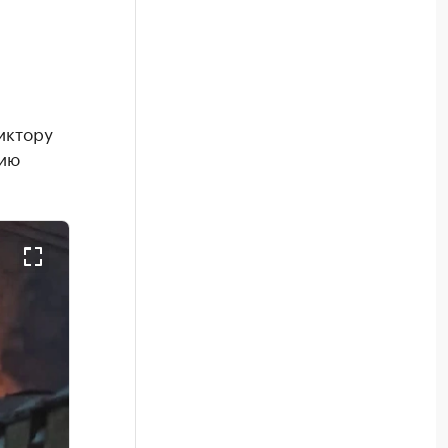
иктору
нию