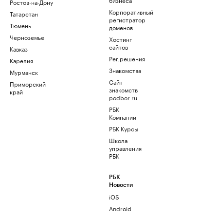
Ростов-на-Дону
Корпоративный
Татарстан
регистратор
Тюмень
доменов
Черноземье
Хостинг
сайтов
Кавказ
Рег.решения
Карелия
Знакомства
Мурманск
Сайт
Приморский
знакомств
край
podbor.ru
РБК
Компании
РБК Курсы
Школа
управления
РБК
РБК
Новости
iOS
Android