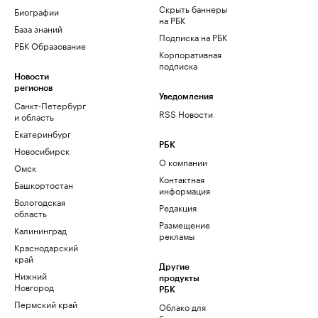
Скрыть баннеры
Биографии
на РБК
База знаний
Подписка на РБК
РБК Образование
Корпоративная
подписка
Новости
регионов
Уведомления
Санкт-Петербург
RSS Новости
и область
Екатеринбург
РБК
Новосибирск
О компании
Омск
Контактная
Башкортостан
информация
Вологодская
Редакция
область
Размещение
Калининград
рекламы
Краснодарский
край
Другие
Нижний
продукты
Новгород
РБК
Пермский край
Облако для
бизнеса