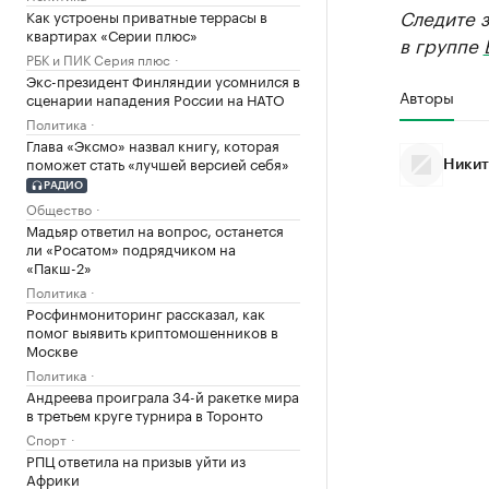
Следите 
Как устроены приватные террасы в
квартирах «Серии плюс»
в группе
РБК и ПИК Серия плюс
Экс-президент Финляндии усомнился в
Авторы
сценарии нападения России на НАТО
Политика
Глава «Эксмо» назвал книгу, которая
поможет стать «лучшей версией себя»
Никит
РАДИО
Общество
Мадьяр ответил на вопрос, останется
ли «Росатом» подрядчиком на
«Пакш-2»
Политика
Росфинмониторинг рассказал, как
помог выявить криптомошенников в
Москве
Политика
Андреева проиграла 34-й ракетке мира
в третьем круге турнира в Торонто
Спорт
РПЦ ответила на призыв уйти из
Африки