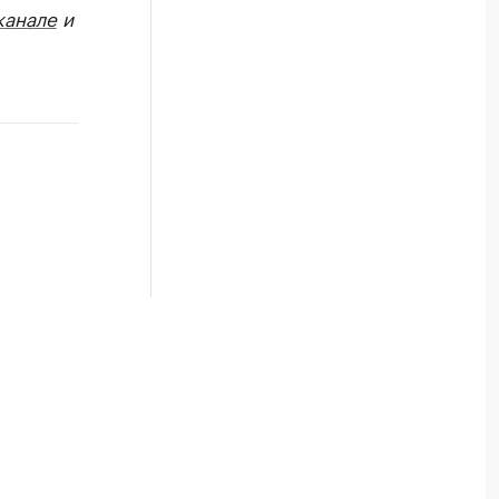
канале
и