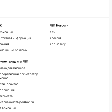
К
РБК Новости
компании
iOS
нтактная информация
Android
дакция
AppGallery
змещение рекламы
угие продукты РБК
лако для бизнеса
рпоративный регистратор
менов
стинг сайтов
г.решения
акомства
йт знакомств podbor.ru
К Компании