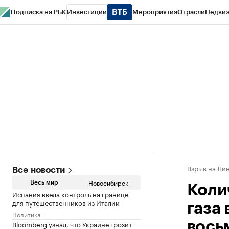
Подписка на РБК
Инвестиции
Мероприятия
Отрасли
Недви
РБК Курсы
РБК Life
Тренды
Визионеры
Национальные проекты
Горо
Спецпроекты СПб
Конференции СПб
Спецпроекты
Проверка конт
Взрыв на Ли
Все новости
Новосибирск
Весь мир
Коли
Испания ввела контроль на границе
для путешественников из Италии
газа
Политика
Bloomberg узнал, что Украине грозит
вось