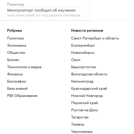
Политика
Минпромторг сообщил об изучении
властями идей по поддержке селлеров
WB
Бизнес
Рубрики
Новости регионов
Александр Усик заявил, что у него есть
«два варианта» для прощального боя
Политика
Санкт-Петербург и область
Спорт
Экономика
Екатеринбург
Что такое медленная жизнь и какую
Общество
Новосибирск
роль в этом играет дерево
Бизнес
Омск
РБК и Старквуд
Технологии и медиа
Башкортостан
Метеоролог рассказала о погоде в
Москве на выходных
Финансы
Вологодская область
Общество
Биографии
Калининград
База знаний
Краснодарский край
Загрузить еще
РБК Образование
Нижний Новгород
Пермский край
Ростов-на-Дону
Татарстан
Тюмень
Черноземье