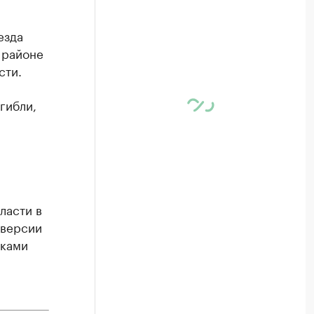
езда
 районе
сти.
гибли,
ласти в
 версии
иками