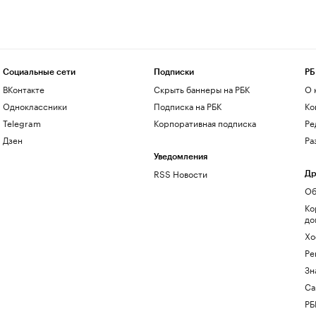
Социальные сети
Подписки
РБ
ВКонтакте
Скрыть баннеры на РБК
О 
Одноклассники
Подписка на РБК
Ко
Telegram
Корпоративная подписка
Ре
Дзен
Ра
Уведомления
RSS Новости
Др
Об
Ко
до
Хо
Ре
Зн
Са
РБ