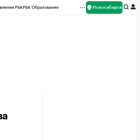
Новосибирск
вления РБК
РБК Образование
редитные рейтинги
Франшизы
Газета
ок наличной валюты
ва