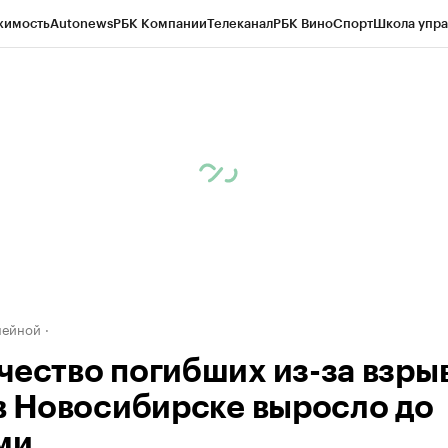
жимость
Autonews
РБК Компании
Телеканал
РБК Вино
Спорт
Школа упра
д
Стиль
Крипто
РБК Бизнес-среда
Дискуссионный клуб
Исследования
К
рагентов
Политика
Экономика
Бизнес
Технологии и медиа
Финансы
Рын
нейной
чество погибших из-за взры
 в Новосибирске выросло до
ми