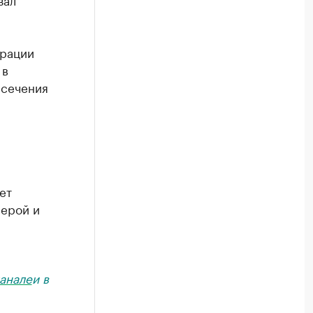
ерации
 в
есечения
и
ет
мерой и
анале
и в