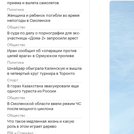
приема и вылета самолетов
Политика
Женщина и ребенок погибли во время
непогоды в Смоленске
Общество
В суде по делу о порнографии для экс-
участницы «Дома-2» запросили арест
Общество
Иран сообщил об «операции против
целей врага» в Ормузском проливе
Политика
Шнайдер обыграла Калинскую и вышла
в четвертый круг турнира в Торонто
Спорт
В горах Казахстана эвакуировали еще
одного туриста из России
Общество
В Смоленской области ввели режим ЧС
после мощного циклона
Общество
Что такое медленная жизнь и какую
роль в этом играет дерево
РБК и Старквуд