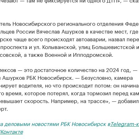
тель Новосибирского регионального отделения Фед
льцев России Вячеслав Ашурков в качестве мест, где
рске чаще всего происходят автоаварии, назвал пер
проспекта и ул. Колыванской, улиц Большевистской 
совской, а также Военной и Ипподромской.
ексов — это достаточное количество на 2024 год, —
л Ашурков РБК Новосибирск. — Безусловно, камера
ирует водителя, но что происходит потом: он начина
то время, которое потерял, когда тормозил перед ка
евышает скорость. Например, на трассе», — добавил
рт.
за деловыми новостями РБК Новосибирск в
Telegram-к
Контакте