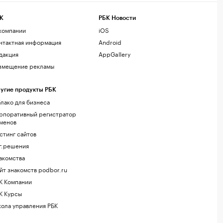
К
РБК Новости
компании
iOS
нтактная информация
Android
дакция
AppGallery
змещение рекламы
угие продукты РБК
лако для бизнеса
рпоративный регистратор
менов
стинг сайтов
г.решения
акомства
йт знакомств podbor.ru
К Компании
К Курсы
ола управления РБК