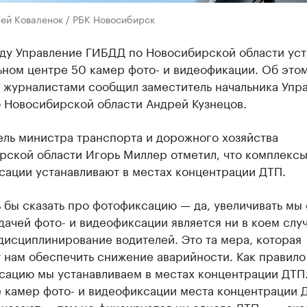
сей Коваленок / РБК Новосибирск
оду Управление ГИБДД по Новосибирской области уст
ном центре 50 камер фото- и видеофикации. Об этом
с журналистами сообщил заместитель начальника Упр
 Новосибирской области Андрей Кузнецов.
ель министра транспорта и дорожного хозяйства
рской области Игорь Миллер отметил, что комплексы
сации устанавливают в местах концентрации ДТП.
 бы сказать про фотофиксацию — да, увеличивать мы 
дачей фото- и видеофиксации является ни в коем слу
дисциплинирование водителей. Это та мера, которая
 нам обеспечить снижение аварийности. Как правило
сацию мы устанавливаем в местах концентрации ДТП
е камер фото- и видеофиксации места концентрации 
чезают — там не фиксируется ни одного ДТП», — ска