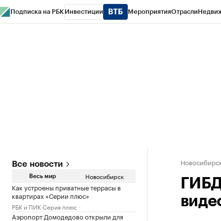
Подписка на РБК
Инвестиции
Мероприятия
Отрасли
Недви
РБК Курсы
РБК Life
Тренды
Визионеры
Национальные проекты
Горо
Спецпроекты СПб
Конференции СПб
Спецпроекты
Проверка конт
Новосибирс
Все новости
Новосибирск
Весь мир
ГИБД
Как устроены приватные террасы в
квартирах «Серии плюс»
виде
РБК и ПИК Серия плюс
Аэропорт Домодедово открыли для