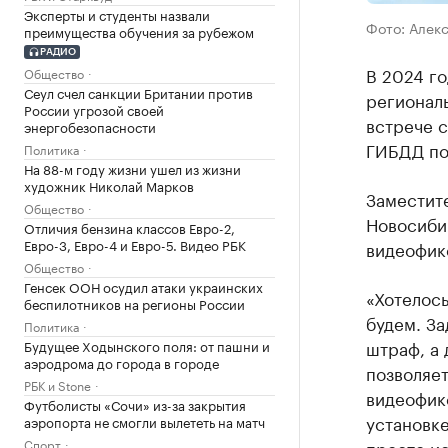
Эксперты и студенты назвали
Фото: Алек
преимущества обучения за рубежом
РАДИО
В 2024 г
Общество
Сеул счел санкции Британии против
региональ
России угрозой своей
встрече 
энергобезопасности
ГИБДД по
Политика
На 88-м году жизни ушел из жизни
художник Николай Марков
Заместит
Общество
Новосиби
Отличия бензина классов Евро-2,
Евро-3, Евро-4 и Евро-5. Видео РБК
видеофик
Общество
Генсек ООН осудил атаки украинских
«Хотелось
беспилотников на регионы России
будем. За
Политика
штраф, а 
Будущее Ходынского поля: от пашни и
аэродрома до города в городе
позволяет
РБК и Stone
видеофик
Футболисты «Сочи» из-за закрытия
установк
аэропорта не смогли вылететь на матч
Спорт
просто ис