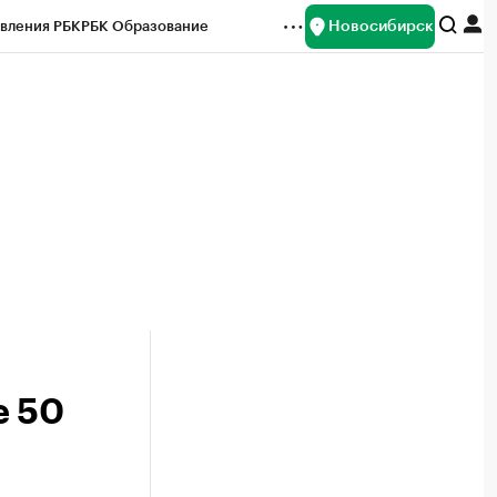
Новосибирск
вления РБК
РБК Образование
редитные рейтинги
Франшизы
Газета
ок наличной валюты
е 50