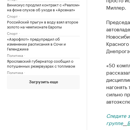
Винисиус продлил контракт с «Реалом»
Миллер.
на фоне слухов об уходе в «Арсенал»
Спорт
Председа
Российский прыгун в воду взял второе
золото на чемпионате Европы
автовладе
Спорт
Новосиби
«Аэрофлот» предупредил об
Красного 
изменении расписания в Сочи и
Геленджике
Днепрогэ
Политика
Ярославский губернатор сообщил о
«50 компл
потушенных резервуарах с топливом
рассказа
Политика
дисциплин
Загрузить еще
нагонять 
сильно пр
автоэкспе
Следите 
группе
__
В