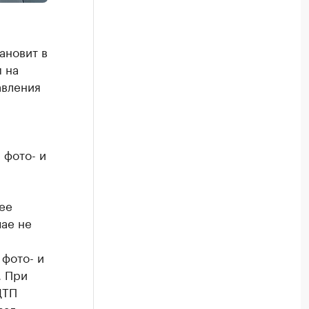
ановит в
 на
авления
 фото- и
ее
чае не
 фото- и
. При
ДТП
зал