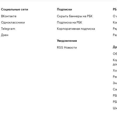
Социальные сети
Подписки
РБ
ВКонтакте
Скрыть баннеры на РБК
О 
Одноклассники
Подписка на РБК
Ко
Telegram
Корпоративная подписка
Ре
Дзен
Ра
Уведомления
RSS Новости
Др
Об
Ко
до
Хо
Ре
Зн
Са
РБ
РБ
Шк