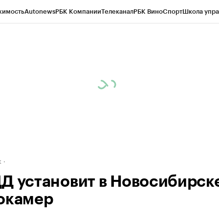
жимость
Autonews
РБК Компании
Телеканал
РБК Вино
Спорт
Школа упра
д
Стиль
Крипто
РБК Бизнес-среда
Дискуссионный клуб
Исследования
К
рагентов
Политика
Экономика
Бизнес
Технологии и медиа
Финансы
Рын
к
Д установит в Новосибирск
окамер