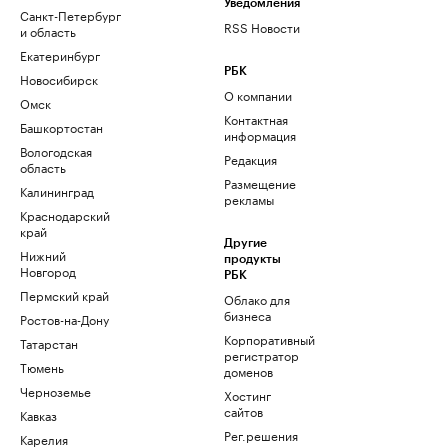
Уведомления
Санкт-Петербург
RSS Новости
и область
Екатеринбург
РБК
Новосибирск
О компании
Омск
Контактная
Башкортостан
информация
Вологодская
Редакция
область
Размещение
Калининград
рекламы
Краснодарский
край
Другие
Нижний
продукты
Новгород
РБК
Пермский край
Облако для
бизнеса
Ростов-на-Дону
Корпоративный
Татарстан
регистратор
Тюмень
доменов
Черноземье
Хостинг
сайтов
Кавказ
Рег.решения
Карелия