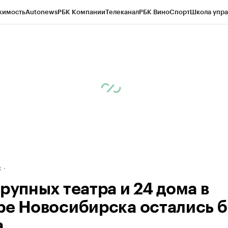
жимость
Autonews
РБК Компании
Телеканал
РБК Вино
Спорт
Школа упра
д
Стиль
Крипто
РБК Бизнес-среда
Дискуссионный клуб
Исследования
К
рагентов
Политика
Экономика
Бизнес
Технологии и медиа
Финансы
Рын
к
рупных театра и 24 дома в
ре Новосибирска остались б
а