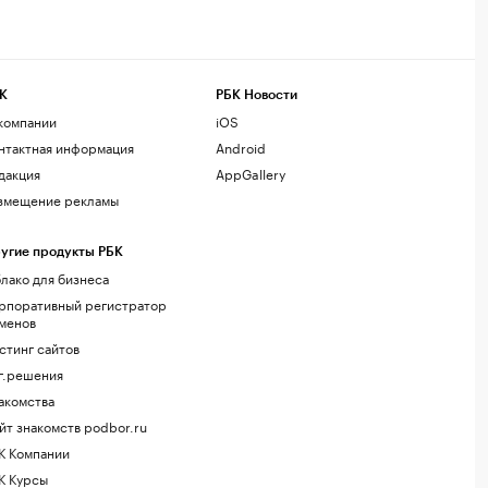
К
РБК Новости
компании
iOS
нтактная информация
Android
дакция
AppGallery
змещение рекламы
угие продукты РБК
лако для бизнеса
рпоративный регистратор
менов
стинг сайтов
г.решения
акомства
йт знакомств podbor.ru
К Компании
К Курсы