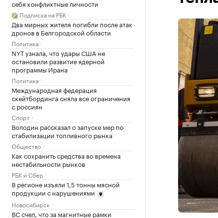
себя конфликтные личности
Подписка на РБК
Два мирных жителя погибли после атак
дронов в Белгородской области
Политика
NYT узнала, что удары США не
остановили развитие ядерной
программы Ирана
Политика
Международная федерация
скейтбординга сняла все ограничения
с россиян
Спорт
Володин рассказал о запуске мер по
стабилизации топливного рынка
Общество
Как сохранить средства во времена
нестабильности рынков
РБК и Сбер
В регионе изъяли 1,5 тонны мясной
продукции с нарушениями
Новосибирск
ВС счел, что за магнитные рамки