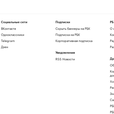
Социальные сети
Подписки
РБ
ВКонтакте
Скрыть баннеры на РБК
О 
Одноклассники
Подписка на РБК
Ко
Telegram
Корпоративная подписка
Ре
Дзен
Ра
Уведомления
RSS Новости
Др
Об
Ко
до
Хо
Ре
Зн
Са
РБ
РБ