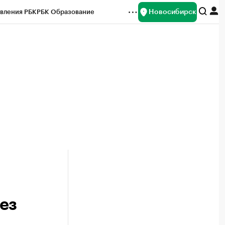
Новосибирск
вления РБК
РБК Образование
редитные рейтинги
Франшизы
Газета
ок наличной валюты
ез