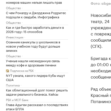
номеров машин нельзя лишать прав
Фото: sibge
Общество
С чем Роналду и Джорджина Родригес
Новосиби
подошли к свадьбе. Инфографика
театр, 24
Общество
учрежден
Как и где быстро заработать деньги в
2026 году: 15 способов
с повреж
Инвестиции
сообщили
Осенние каникулы у школьников в
(СГК).
новом учебном году будут дольше
зимних
Общество
Бригада 
Ученые нашли неожиданную связь
до 01:00 
между кофе и здоровьем печени
необходим
Подписка на РБК
NYT узнала, какого лидера Кубы ищут
сообщени
США
Политика
Ряд объек
Как облигационный долг помог решить
задачи реального бизнеса. Кейсы
Красный 
РБК и МСП Банк
Потанинск
Глава Адыгеи рассказал о последствиях
атаки БПЛА