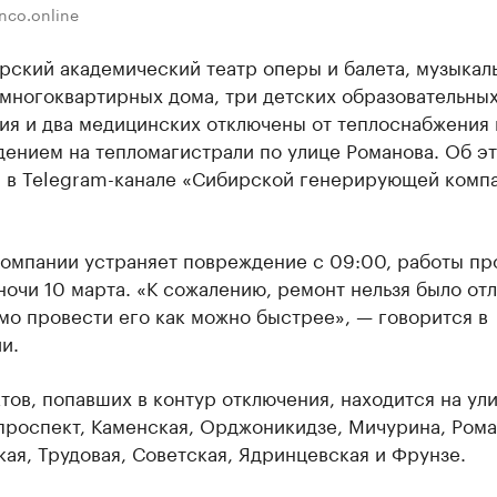
nco.online
рский академический театр оперы и балета, музыкал
 многоквартирных дома, три детских образовательны
ия и два медицинских отключены от теплоснабжения 
дением на тепломагистрали по улице Романова. Об э
 в Telegram-канале «Сибирской генерирующей комп
компании устраняет повреждение с 09:00, работы пр
ночи 10 марта. «К сожалению, ремонт нельзя было отл
о провести его как можно быстрее», — говорится в
и.
тов, попавших в контур отключения, находится на ул
проспект, Каменская, Орджоникидзе, Мичурина, Рома
ая, Трудовая, Советская, Ядринцевская и Фрунзе.