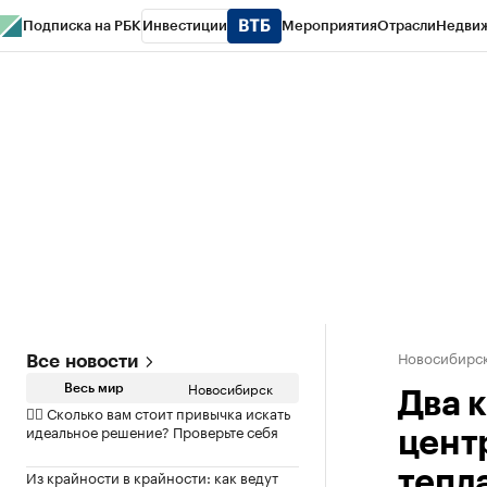
Подписка на РБК
Инвестиции
Мероприятия
Отрасли
Недви
РБК Курсы
РБК Life
Тренды
Визионеры
Национальные проекты
Горо
Спецпроекты СПб
Конференции СПб
Спецпроекты
Проверка конт
Новосибирс
Все новости
Новосибирск
Весь мир
Два к
✍🏻 Сколько вам стоит привычка искать
идеальное решение? Проверьте себя
цент
Из крайности в крайности: как ведут
тепл