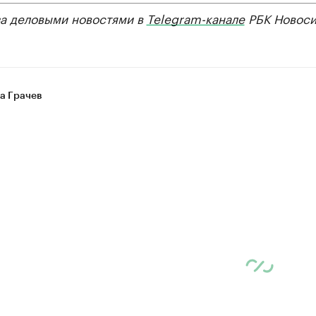
за деловыми новостями в
Telegram-канале
РБК Новоси
а Грачев