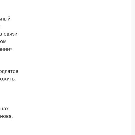
ьный
х
в связи
том
ании»
одлятся
ожить,
ицах
нова,