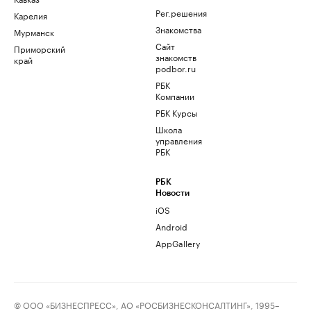
Рег.решения
Карелия
Знакомства
Мурманск
Сайт
Приморский
знакомств
край
podbor.ru
РБК
Компании
РБК Курсы
Школа
управления
РБК
РБК
Новости
iOS
Android
AppGallery
© ООО «БИЗНЕСПРЕСС», АО «РОСБИЗНЕСКОНСАЛТИНГ», 1995–