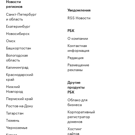
Новости
регионов
Уведомления
Санкт-Петербург
RSS Новости
и область
Екатеринбург
РБК
Новосибирск
О компании
Омск
Контактная
Башкортостан
информация
Вологодская
Редакция
область
Размещение
Калининград
рекламы
Краснодарский
край
Другие
Нижний
продукты
Новгород
РБК
Пермский край
Облако для
бизнеса
Ростов-на-Дону
Корпоративный
Татарстан
регистратор
Тюмень
доменов
Черноземье
Хостинг
сайтов
Кавказ