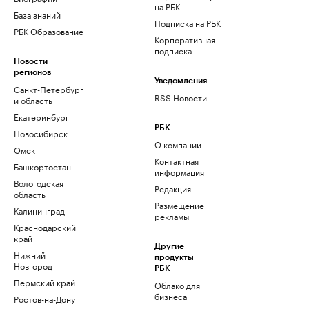
на РБК
База знаний
Подписка на РБК
РБК Образование
Корпоративная
подписка
Новости
регионов
Уведомления
Санкт-Петербург
RSS Новости
и область
Екатеринбург
РБК
Новосибирск
О компании
Омск
Контактная
Башкортостан
информация
Вологодская
Редакция
область
Размещение
Калининград
рекламы
Краснодарский
край
Другие
Нижний
продукты
Новгород
РБК
Пермский край
Облако для
бизнеса
Ростов-на-Дону