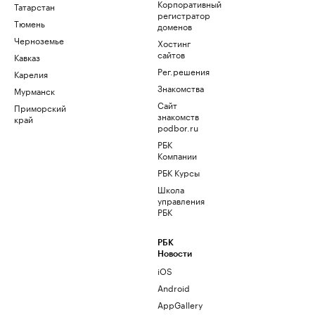
Корпоративный
Татарстан
регистратор
Тюмень
доменов
Черноземье
Хостинг
сайтов
Кавказ
Рег.решения
Карелия
Знакомства
Мурманск
Сайт
Приморский
знакомств
край
podbor.ru
РБК
Компании
РБК Курсы
Школа
управления
РБК
РБК
Новости
iOS
Android
AppGallery