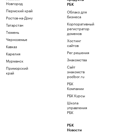
Новгород
РБК
Пермский край
Облако для
бизнеса
Ростов-на-Дону
Корпоративный
Татарстан
регистратор
Тюмень
доменов
Черноземье
Хостинг
сайтов
Кавказ
Рег.решения
Карелия
Знакомства
Мурманск
Сайт
Приморский
знакомств
край
podbor.ru
РБК
Компании
РБК Курсы
Школа
управления
РБК
РБК
Новости