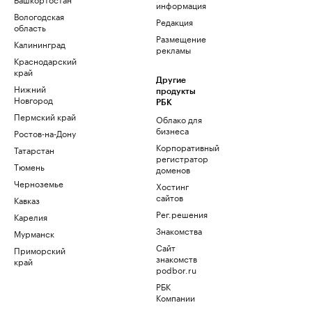
информация
Вологодская
Редакция
область
Размещение
Калининград
рекламы
Краснодарский
край
Другие
Нижний
продукты
Новгород
РБК
Пермский край
Облако для
бизнеса
Ростов-на-Дону
Корпоративный
Татарстан
регистратор
Тюмень
доменов
Черноземье
Хостинг
сайтов
Кавказ
Рег.решения
Карелия
Знакомства
Мурманск
Сайт
Приморский
знакомств
край
podbor.ru
РБК
Компании