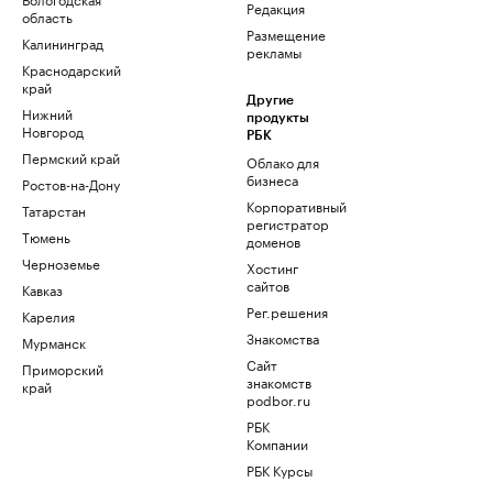
Редакция
область
Размещение
Калининград
рекламы
Краснодарский
край
Другие
Нижний
продукты
Новгород
РБК
Пермский край
Облако для
бизнеса
Ростов-на-Дону
Корпоративный
Татарстан
регистратор
Тюмень
доменов
Черноземье
Хостинг
сайтов
Кавказ
Рег.решения
Карелия
Знакомства
Мурманск
Сайт
Приморский
знакомств
край
podbor.ru
РБК
Компании
РБК Курсы