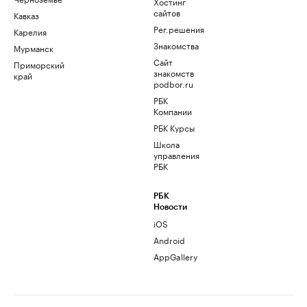
Хостинг
сайтов
Кавказ
Рег.решения
Карелия
Знакомства
Мурманск
Сайт
Приморский
знакомств
край
podbor.ru
РБК
Компании
РБК Курсы
Школа
управления
РБК
РБК
Новости
iOS
Android
AppGallery