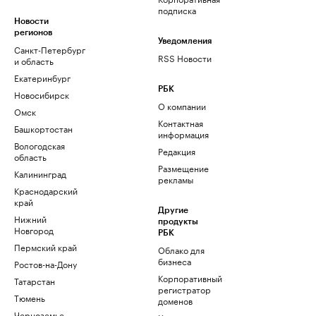
подписка
Новости
регионов
Уведомления
Санкт-Петербург
RSS Новости
и область
Екатеринбург
РБК
Новосибирск
О компании
Омск
Контактная
Башкортостан
информация
Вологодская
Редакция
область
Размещение
Калининград
рекламы
Краснодарский
край
Другие
Нижний
продукты
Новгород
РБК
Пермский край
Облако для
бизнеса
Ростов-на-Дону
Корпоративный
Татарстан
регистратор
Тюмень
доменов
Черноземье