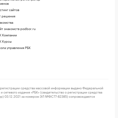
менов
стинг сайтов
г.решения
акомства
йт знакомств podbor.ru
К Компании
К Курсы
ола управления РБК
регистрации средства массовой информации выдано Федеральной
и сетевого издания «РБК» (свидетельство о регистрации средства
ор) 03.12.2021 за номером ЭЛ №ФС77-82385) сопровождаются