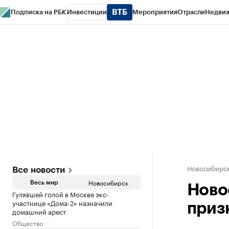
Подписка на РБК
Инвестиции
Мероприятия
Отрасли
Недви
РБК Курсы
РБК Life
Тренды
Визионеры
Национальные проекты
Горо
Спецпроекты СПб
Конференции СПб
Спецпроекты
Проверка конт
Новосибирс
Все новости
Новосибирск
Весь мир
Ново
Гулявшей голой в Москве экс-
участнице «Дома-2» назначили
приз
домашний арест
Общество