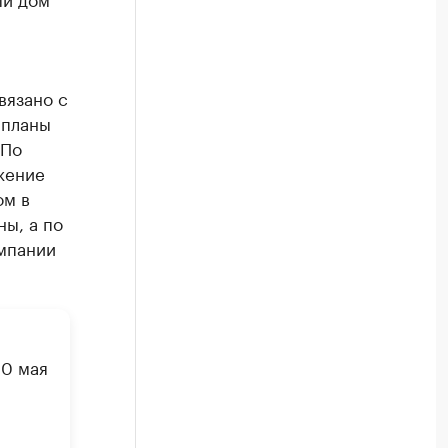
вязано с
 планы
«По
жение
ом в
ы, а по
мпании
20 мая