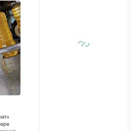
нат»
мере
зование