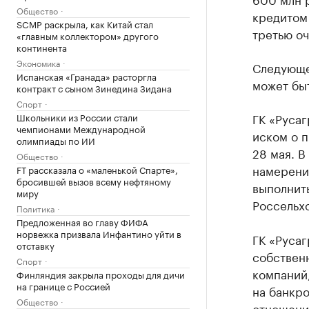
Общество
кредитом
SCMP раскрыла, как Китай стал
третью оч
«главным коллектором» другого
континента
Экономика
Следующе
Испанская «Гранада» расторгла
может быт
контракт с сыном Зинедина Зидана
Спорт
ГК «Руса
Школьники из России стали
чемпионами Международной
иском о 
олимпиады по ИИ
28 мая. В
Общество
намерени
FT рассказала о «маленькой Спарте»,
бросившей вызов всему нефтяному
выполнить
миру
Россельхо
Политика
Предложенная во главу ФИФА
норвежка призвала Инфантино уйти в
ГК «Русаг
отставку
собствен
Спорт
компаний,
Финляндия закрыла проходы для дичи
на границе с Россией
на банкро
Общество
отношени