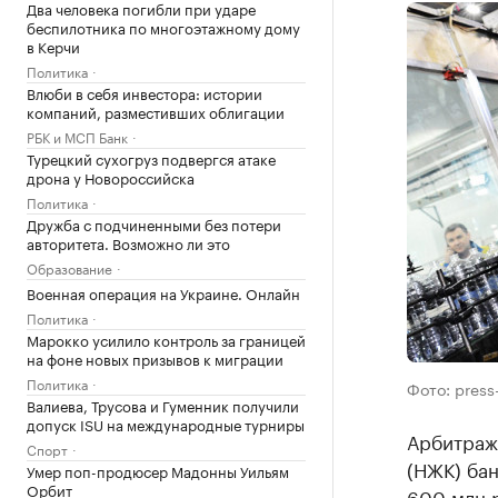
Два человека погибли при ударе
беспилотника по многоэтажному дому
в Керчи
Политика
Влюби в себя инвестора: истории
компаний, разместивших облигации
РБК и МСП Банк
Турецкий сухогруз подвергся атаке
дрона у Новороссийска
Политика
Дружба с подчиненными без потери
авторитета. Возможно ли это
Образование
Военная операция на Украине. Онлайн
Политика
Марокко усилило контроль за границей
на фоне новых призывов к миграции
Политика
Фото: press
Валиева, Трусова и Гуменник получили
допуск ISU на международные турниры
Арбитраж
Спорт
(НЖК) бан
Умер поп-продюсер Мадонны Уильям
Орбит
600 млн р