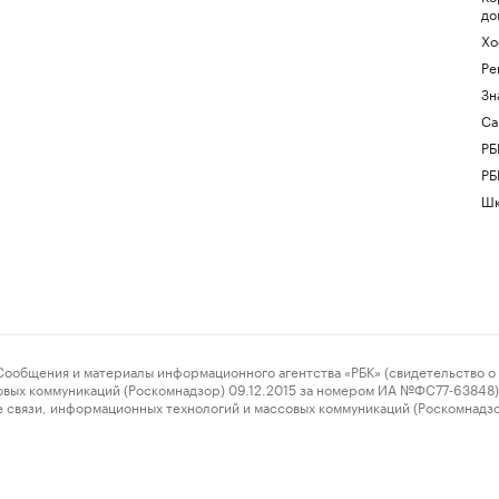
до
Хо
Ре
Зн
Са
РБ
РБ
Шк
ения и материалы информационного агентства «РБК» (свидетельство о 
овых коммуникаций (Роскомнадзор) 09.12.2015 за номером ИА №ФС77-63848) 
 связи, информационных технологий и массовых коммуникаций (Роскомнадз