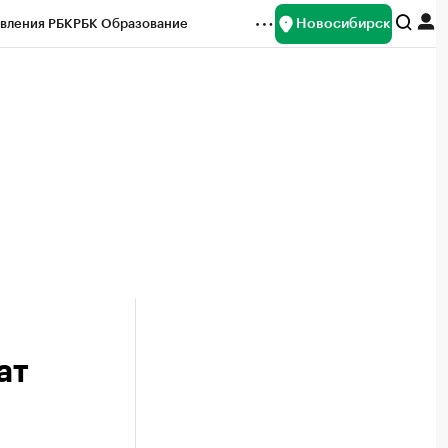
Новосибирск
вления РБК
РБК Образование
редитные рейтинги
Франшизы
Газета
ок наличной валюты
ат