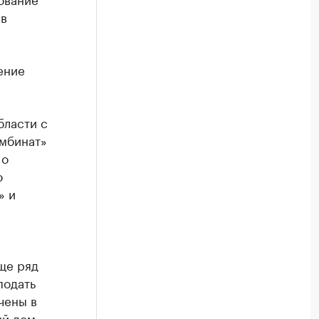
 в
ение
бласти с
мбинат»
 о
ю
» и
ще ряд
подать
чены в
ый дом