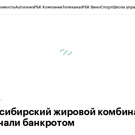
жимость
Autonews
РБК Компании
Телеканал
РБК Вино
Спорт
Школа упра
д
Стиль
Крипто
РБК Бизнес-среда
Дискуссионный клуб
Исследования
К
рагентов
Политика
Экономика
Бизнес
Технологии и медиа
Финансы
Рын
к
сибирский жировой комбин
нали банкротом