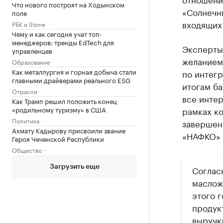
Что нового построят на Ходынском
«Солнечн
поле
входящих 
РБК и Stone
Чему и как сегодня учат топ-
менеджеров: тренды EdTech для
Эксперты 
управленцев
желанием
Образование
Как металлургия и горная добыча стали
по интегр
главными драйверами реального ESG
итогам ба
Отрасли
все инте
Как Трамп решил положить конец
«родильному туризму» в США
рамках ко
Политика
завершен
Ахмату Кадырову присвоили звание
«НАФКО» 
Героя Чеченской Республики
Общество
Загрузить еще
Соглас
маслож
этого 
продук
выручк