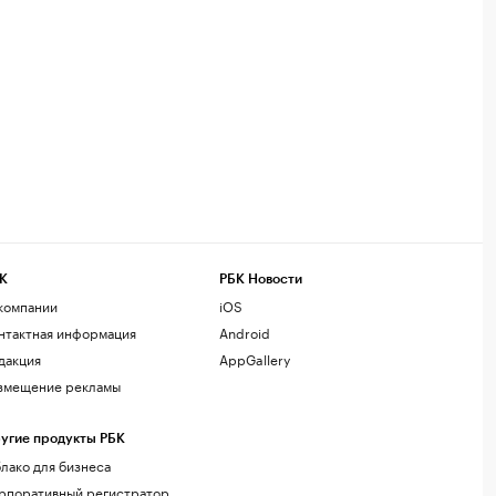
К
РБК Новости
компании
iOS
нтактная информация
Android
дакция
AppGallery
змещение рекламы
угие продукты РБК
лако для бизнеса
рпоративный регистратор