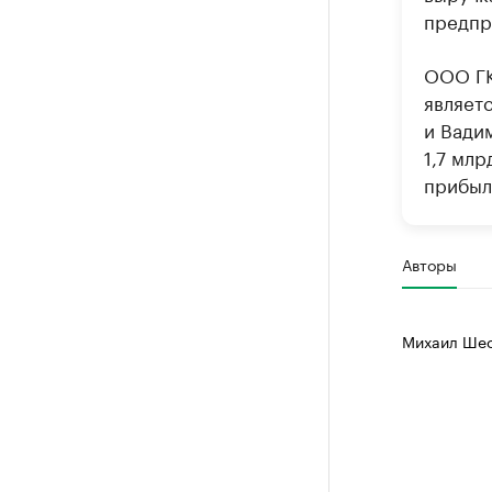
предпри
ООО ГК
являет
и Вади
1,7 млр
прибыль
Авторы
Михаил Шес