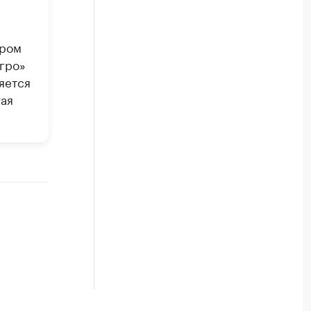
ором
гро»
яется
тая