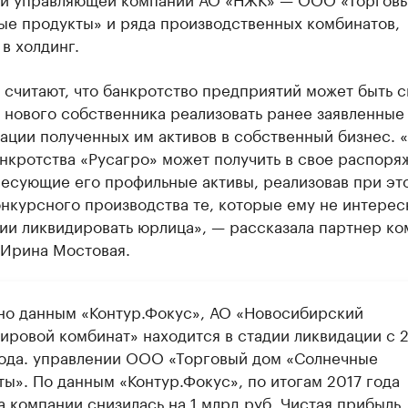
ые продукты» и ряда производственных комбинатов,
в холдинг.
считают, что банкротство предприятий может быть с
 нового собственника реализовать ранее заявленные
ации полученных им активов в собственный бизнес. 
нкротства «Русагро» может получить в свое распоря
ресующие его профильные активы, реализовав при эт
нкурсного производства те, которые ему не интересн
ии ликвидировать юрлица», — рассказала партнер ко
Ирина Мостовая.
но данным «Контур.Фокус», АО «Новосибирский
ировой комбинат» находится в стадии ликвидации с 
года. управлении ООО «Торговый дом «Солнечные
ты». По данным «Контур.Фокус», по итогам 2017 года
а компании снизилась на 1 млрд руб. Чистая прибыль