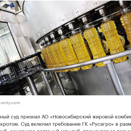
-unity.com
ный суд признал АО «Новосибирский жировой комби
кротом. Суд включил требование ГК «Русагро» в раз
уб. основного долга и 8 млн руб. процентов за поль