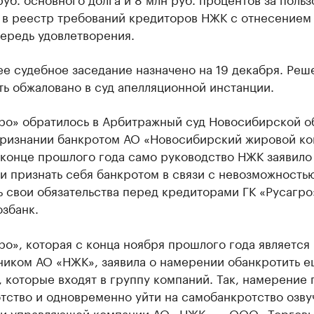
 в реестр требований кредиторов НЖК с отнесением
ередь удовлетворения.
е судебное заседание назначено на 19 декабря. Реш
ь обжаловано в суд апелляционной инстанции.
гро» обратилось в Арбитражный суд Новосибирской о
признании банкротом АО «Новосибирский жировой ко
 конце прошлого года само руководство НЖК заявило
и признать себя банкротом в связи с невозможность
 свои обязательства перед кредиторами ГК «Русагро
збанк.
ро», которая с конца ноября прошлого года является
ником АО «НЖК», заявила о намерении обанкротить е
 которые входят в группу компаний. Так, намерение 
тство и одновременно уйти на самобанкротство озву
и управляющей компании АО «НЖК» — ООО «Торгов