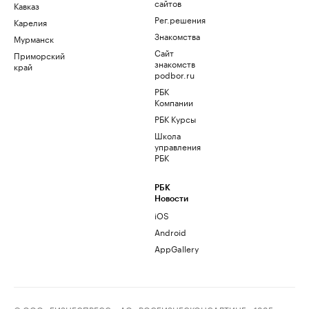
сайтов
Кавказ
Рег.решения
Карелия
Знакомства
Мурманск
Сайт
Приморский
знакомств
край
podbor.ru
РБК
Компании
РБК Курсы
Школа
управления
РБК
РБК
Новости
iOS
Android
AppGallery