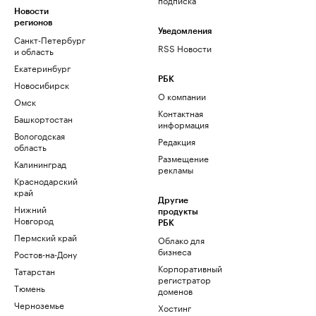
Новости
регионов
Уведомления
Санкт-Петербург
RSS Новости
и область
Екатеринбург
РБК
Новосибирск
О компании
Омск
Контактная
Башкортостан
информация
Вологодская
Редакция
область
Размещение
Калининград
рекламы
Краснодарский
край
Другие
Нижний
продукты
Новгород
РБК
Пермский край
Облако для
бизнеса
Ростов-на-Дону
Корпоративный
Татарстан
регистратор
Тюмень
доменов
Черноземье
Хостинг