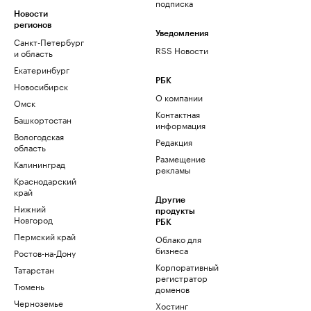
подписка
Новости
регионов
Уведомления
Санкт-Петербург
RSS Новости
и область
Екатеринбург
РБК
Новосибирск
О компании
Омск
Контактная
Башкортостан
информация
Вологодская
Редакция
область
Размещение
Калининград
рекламы
Краснодарский
край
Другие
Нижний
продукты
Новгород
РБК
Пермский край
Облако для
бизнеса
Ростов-на-Дону
Корпоративный
Татарстан
регистратор
Тюмень
доменов
Черноземье
Хостинг