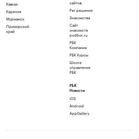
сайтов
Кавказ
Рег.решения
Карелия
Знакомства
Мурманск
Сайт
Приморский
знакомств
край
podbor.ru
РБК
Компании
РБК Курсы
Школа
управления
РБК
РБК
Новости
iOS
Android
AppGallery