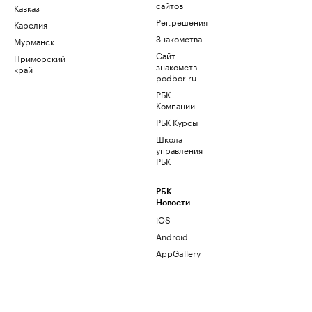
сайтов
Кавказ
Рег.решения
Карелия
Знакомства
Мурманск
Сайт
Приморский
знакомств
край
podbor.ru
РБК
Компании
РБК Курсы
Школа
управления
РБК
РБК
Новости
iOS
Android
AppGallery