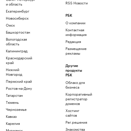
RSS Новости
и область
Екатеринбург
РБК
Новосибирск
О компании
Омск
Контактная
Башкортостан
информация
Вологодская
Редакция
область
Размещение
Калининград
рекламы
Краснодарский
край
Другие
Нижний
продукты
Новгород
РБК
Пермский край
Облако для
бизнеса
Ростов-на-Дону
Корпоративный
Татарстан
регистратор
Тюмень
доменов
Черноземье
Хостинг
сайтов
Кавказ
Рег.решения
Карелия
Знакомства
Мурманск