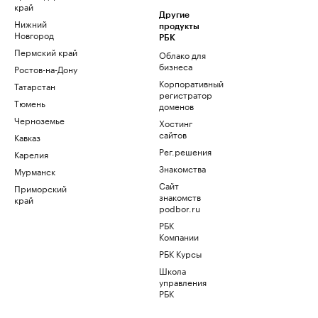
край
Другие
Нижний
продукты
Новгород
РБК
Пермский край
Облако для
бизнеса
Ростов-на-Дону
Корпоративный
Татарстан
регистратор
Тюмень
доменов
Черноземье
Хостинг
сайтов
Кавказ
Рег.решения
Карелия
Знакомства
Мурманск
Сайт
Приморский
знакомств
край
podbor.ru
РБК
Компании
РБК Курсы
Школа
управления
РБК