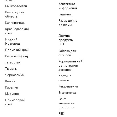
Контактная
Башкортостан
информация
Вологодская
Редакция
область
Размещение
Калининград
рекламы
Краснодарский
край
Другие
Нижний
продукты
Новгород
РБК
Пермский край
Облако для
бизнеса
Ростов-на-Дону
Корпоративный
Татарстан
регистратор
Тюмень
доменов
Черноземье
Хостинг
сайтов
Кавказ
Рег.решения
Карелия
Знакомства
Мурманск
Сайт
Приморский
знакомств
край
podbor.ru
РБК