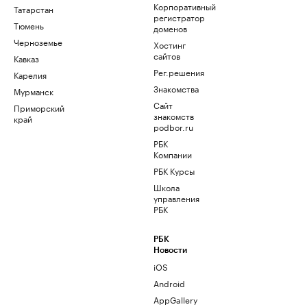
Корпоративный
Татарстан
регистратор
Тюмень
доменов
Черноземье
Хостинг
сайтов
Кавказ
Рег.решения
Карелия
Знакомства
Мурманск
Сайт
Приморский
знакомств
край
podbor.ru
РБК
Компании
РБК Курсы
Школа
управления
РБК
РБК
Новости
iOS
Android
AppGallery