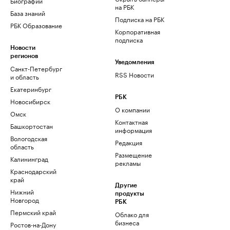
Биографии
на РБК
База знаний
Подписка на РБК
РБК Образование
Корпоративная
подписка
Новости
регионов
Уведомления
Санкт-Петербург
RSS Новости
и область
Екатеринбург
РБК
Новосибирск
О компании
Омск
Контактная
Башкортостан
информация
Вологодская
Редакция
область
Размещение
Калининград
рекламы
Краснодарский
край
Другие
Нижний
продукты
Новгород
РБК
Пермский край
Облако для
бизнеса
Ростов-на-Дону