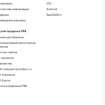
компании
iOS
нтактная информация
Android
дакция
AppGallery
змещение рекламы
угие продукты РБК
лако для бизнеса
рпоративный регистратор
менов
стинг сайтов
г.решения
акомства
йт знакомств podbor.ru
К Компании
К Курсы
ола управления РБК