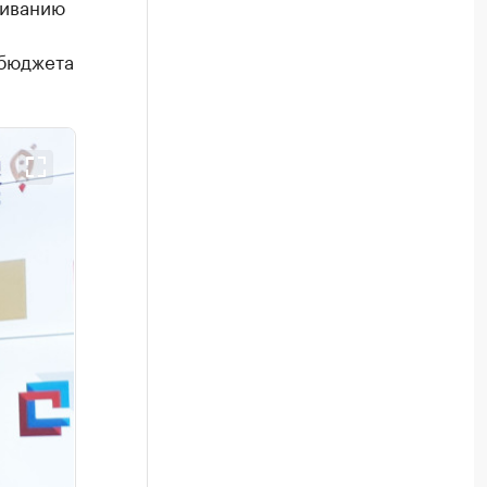
живанию
 бюджета