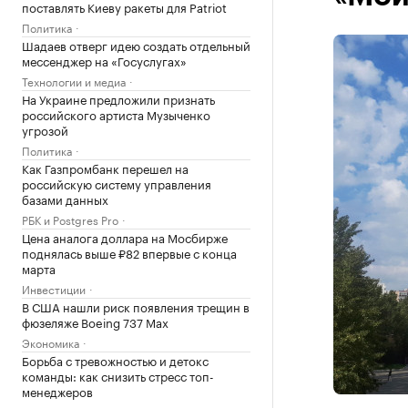
поставлять Киеву ракеты для Patriot
Политика
Шадаев отверг идею создать отдельный
мессенджер на «Госуслугах»
Технологии и медиа
На Украине предложили признать
российского артиста Музыченко
угрозой
Политика
Как Газпромбанк перешел на
российскую систему управления
базами данных
РБК и Postgres Pro
Цена аналога доллара на Мосбирже
поднялась выше ₽82 впервые с конца
марта
Инвестиции
В США нашли риск появления трещин в
фюзеляже Boeing 737 Max
Экономика
Борьба с тревожностью и детокс
команды: как снизить стресс топ-
менеджеров