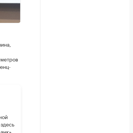
ина,
 метров
енц-
ной
 здесь
анк»,