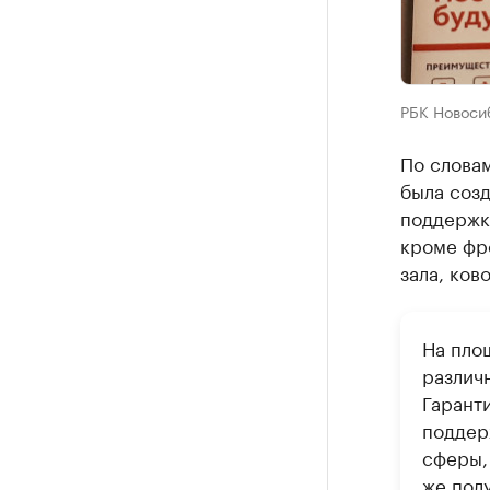
РБК Новоси
По слова
была соз
поддержк
кроме фр
зала, ков
На пло
различ
Гарант
поддер
сферы,
же пол