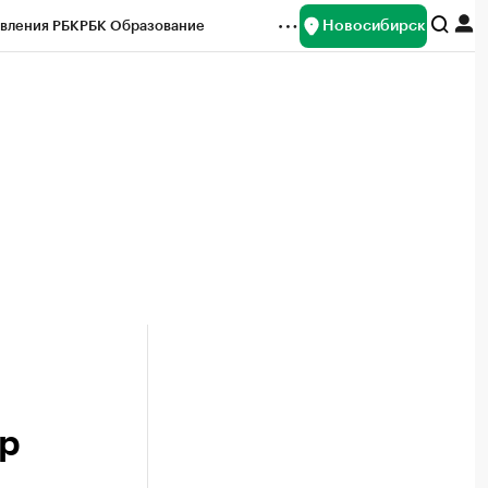
Новосибирск
вления РБК
РБК Образование
редитные рейтинги
Франшизы
Газета
ок наличной валюты
р