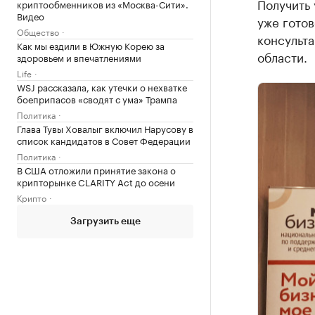
Получить 
криптообменников из «Москва-Сити».
Видео
уже готов
Общество
консульт
Как мы ездили в Южную Корею за
области.
здоровьем и впечатлениями
Life
WSJ рассказала, как утечки о нехватке
боеприпасов «сводят с ума» Трампа
Политика
Глава Тувы Ховалыг включил Нарусову в
список кандидатов в Совет Федерации
Политика
В США отложили принятие закона о
крипторынке CLARITY Act до осени
Крипто
Загрузить еще