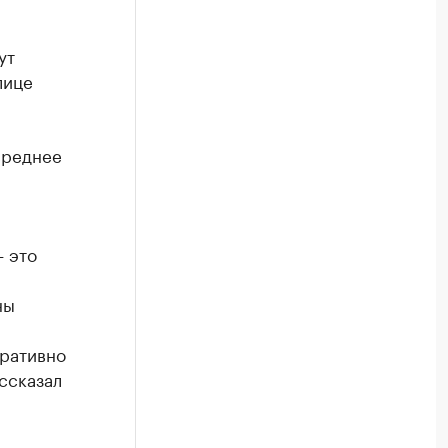
ут
лице
среднее
 это
ны
еративно
ссказал