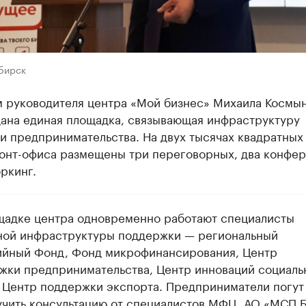
бирск
м руководителя центра «Мой бизнес» Михаила Космын
дана единая площадка, связывающая инфраструктуру
и предпринимательства. На двух тысячах квадратных
онт-офиса размещены три переговорных, два конфер
оркинг.
щадке центра одновременно работают специалисты
ной инфраструктуры поддержки — региональный
ийный Фонд, Фонд микрофинансирования, Центр
жки предпринимательства, Центр инноваций социаль
 Центр поддержки экспорта. Предприниматели погут
учить консультацию от специалистов МФЦ, АО «МСП Б