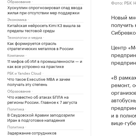
Образование
Фото: РБК 
Хуснуллин спрогнозировал спад ввода
жилья при отсутствии мер поддержки
Новый мн
Экономика
получить 
Китайская нейросеть Kimi K3 вышла за
пределы тестовой среды
Сибревком
Технологии и медиа
Как формируется отрасль
Центр «М
стратегических металлов в России
предприн
Компании
11 мифов об ИИ в промышленности — и
предприн
как все устроено на практике
РБК и Yandex Cloud
«В рамках
Что такое Executive MBA и зачем
ремонт, о
получать эту степень
Образование
организо
Что известно об атаках БПЛА на
автобусны
регионы России. Главное к 7 августа
предприни
Политика
и в полно
В Саудовской Аравии заподозрили
Иран в подготовке нападения
вице-губ
Политика
Задержание сотрудников