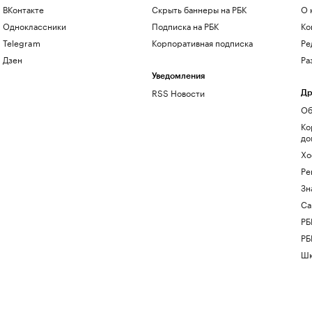
ВКонтакте
Скрыть баннеры на РБК
О 
Одноклассники
Подписка на РБК
Ко
Telegram
Корпоративная подписка
Ре
Дзен
Ра
Уведомления
RSS Новости
Др
Об
Ко
до
Хо
Ре
Зн
Са
РБ
РБ
Шк