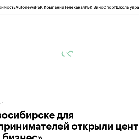
жимость
Autonews
РБК Компании
Телеканал
РБК Вино
Спорт
Школа упра
д
Стиль
Крипто
РБК Бизнес-среда
Дискуссионный клуб
Исследования
К
рагентов
Политика
Экономика
Бизнес
Технологии и медиа
Финансы
Рын
к
восибирске для
принимателей открыли цент
 бизнес»