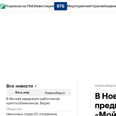
Подписка на РБК
Инвестиции
Мероприятия
Отрасли
Недви
РБК Курсы
РБК Life
Тренды
Визионеры
Национальные проекты
Горо
Спецпроекты СПб
Конференции СПб
Спецпроекты
Проверка конт
Новосибирс
Все новости
Новосибирск
Весь мир
В Но
В Москве задержали работников
криптообменников. Видео
пред
Общество
Несколько стран ЕС отказались
«Мой