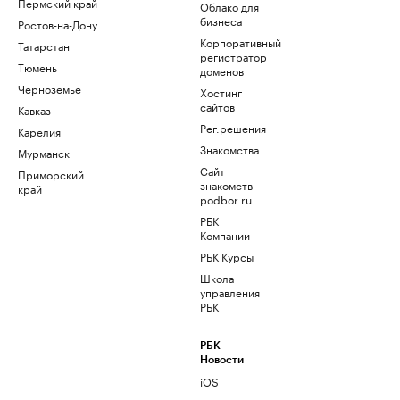
Пермский край
Облако для
бизнеса
Ростов-на-Дону
Корпоративный
Татарстан
регистратор
Тюмень
доменов
Черноземье
Хостинг
сайтов
Кавказ
Рег.решения
Карелия
Знакомства
Мурманск
Сайт
Приморский
знакомств
край
podbor.ru
РБК
Компании
РБК Курсы
Школа
управления
РБК
РБК
Новости
iOS