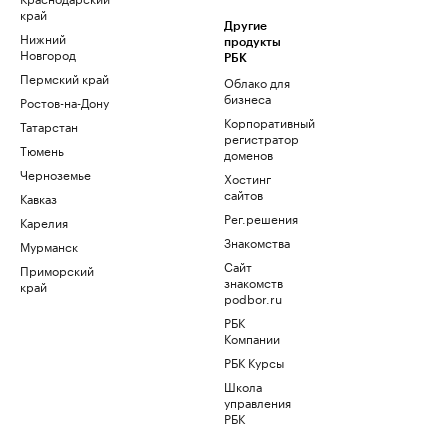
край
Другие
Нижний
продукты
Новгород
РБК
Пермский край
Облако для
бизнеса
Ростов-на-Дону
Корпоративный
Татарстан
регистратор
Тюмень
доменов
Черноземье
Хостинг
сайтов
Кавказ
Рег.решения
Карелия
Знакомства
Мурманск
Сайт
Приморский
знакомств
край
podbor.ru
РБК
Компании
РБК Курсы
Школа
управления
РБК