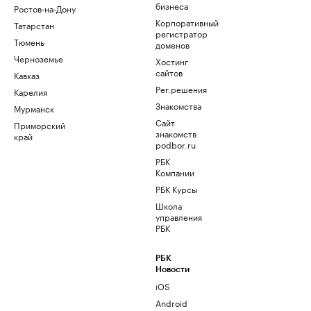
бизнеса
Ростов-на-Дону
Корпоративный
Татарстан
регистратор
Тюмень
доменов
Черноземье
Хостинг
сайтов
Кавказ
Рег.решения
Карелия
Знакомства
Мурманск
Сайт
Приморский
знакомств
край
podbor.ru
РБК
Компании
РБК Курсы
Школа
управления
РБК
РБК
Новости
iOS
Android