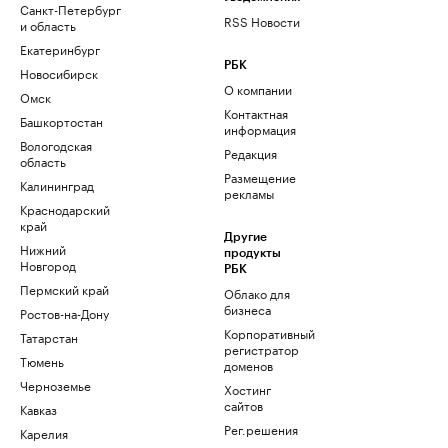
Санкт-Петербург
RSS Новости
и область
Екатеринбург
РБК
Новосибирск
О компании
Омск
Контактная
Башкортостан
информация
Вологодская
Редакция
область
Размещение
Калининград
рекламы
Краснодарский
край
Другие
Нижний
продукты
Новгород
РБК
Пермский край
Облако для
бизнеса
Ростов-на-Дону
Корпоративный
Татарстан
регистратор
Тюмень
доменов
Черноземье
Хостинг
сайтов
Кавказ
Рег.решения
Карелия