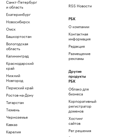
Санкт-Петербург
RSS Новости
и область
Екатеринбург
РБК
Новосибирск
О компании
Омск
Контактная
Башкортостан
информация
Вологодская
Редакция
область
Размещение
Калининград
рекламы
Краснодарский
край
Другие
Нижний
продукты
Новгород
РБК
Пермский край
Облако для
бизнеса
Ростов-на-Дону
Корпоративный
Татарстан
регистратор
Тюмень
доменов
Черноземье
Хостинг
сайтов
Кавказ
Рег.решения
Карелия