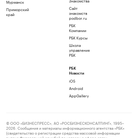
Знакомства
Мурманск
Сайт
Приморский
знакомств
край
podbor.ru
РБК
Компании
РБК Курсы
Школа
управления
РБК
РБК
Новости
iOS
Android
AppGallery
© ООО «БИЗНЕСПРЕСС», АО «РОСБИЗНЕСКОНСАЛТИНГ», 1995–
2026. Сообщения и материалы информационного агентства «РБК»
(свидетельство о регистрации средства массовой информации
выдано Федеральной службой по надзору в сфере связи,