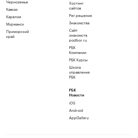
Черноземье
Хостинг
сайтов
Кавказ
Рег.решения
Карелия
Знакомства
Мурманск
Сайт
Приморский
знакомств
край
podbor.ru
РБК
Компании
РБК Курсы
Школа
управления
РБК
РБК
Новости
iOS
Android
AppGallery