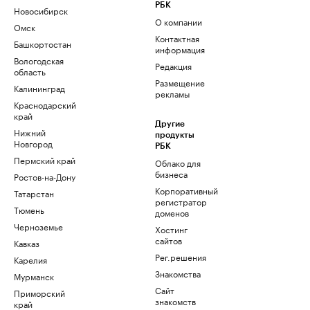
РБК
Новосибирск
О компании
Омск
Контактная
Башкортостан
информация
Вологодская
Редакция
область
Размещение
Калининград
рекламы
Краснодарский
край
Другие
Нижний
продукты
Новгород
РБК
Пермский край
Облако для
бизнеса
Ростов-на-Дону
Корпоративный
Татарстан
регистратор
Тюмень
доменов
Черноземье
Хостинг
сайтов
Кавказ
Рег.решения
Карелия
Знакомства
Мурманск
Сайт
Приморский
знакомств
край