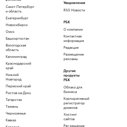
Уведомления
Санкт-Петербург
RSS Новости
и область
Екатеринбург
РБК
Новосибирск
О компании
Омск
Контактная
Башкортостан
информация
Вологодская
Редакция
область
Размещение
Калининград
рекламы
Краснодарский
край
Другие
Нижний
продукты
Новгород
РБК
Пермский край
Облако для
бизнеса
Ростов-на-Дону
Корпоративный
Татарстан
регистратор
Тюмень
доменов
Черноземье
Хостинг
сайтов
Кавказ
Рег.решения
Карелия