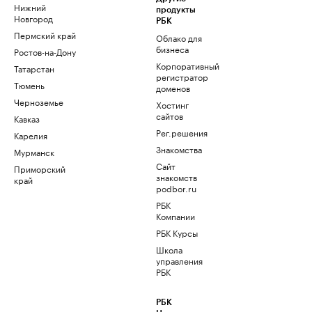
Нижний
продукты
Новгород
РБК
Пермский край
Облако для
бизнеса
Ростов-на-Дону
Корпоративный
Татарстан
регистратор
Тюмень
доменов
Черноземье
Хостинг
сайтов
Кавказ
Рег.решения
Карелия
Знакомства
Мурманск
Сайт
Приморский
знакомств
край
podbor.ru
РБК
Компании
РБК Курсы
Школа
управления
РБК
РБК