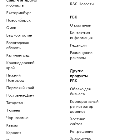
RSS Новости
и область
Екатеринбург
РБК
Новосибирск
О компании
Омск
Контактная
Башкортостан
информация
Вологодская
Редакция
область
Размещение
Калининград
рекламы
Краснодарский
край
Другие
Нижний
продукты
Новгород
РБК
Пермский край
Облако для
бизнеса
Ростов-на-Дону
Корпоративный
Татарстан
регистратор
Тюмень
доменов
Черноземье
Хостинг
сайтов
Кавказ
Рег.решения
Карелия
Знакомства
Мурманск