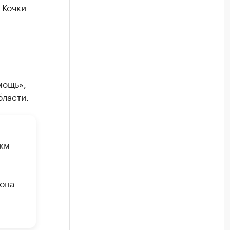
 Кочки
мощь»,
ласти.
 км
она