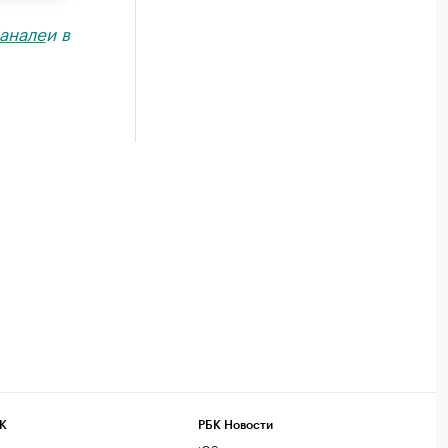
анале
и в
К
РБК Новости