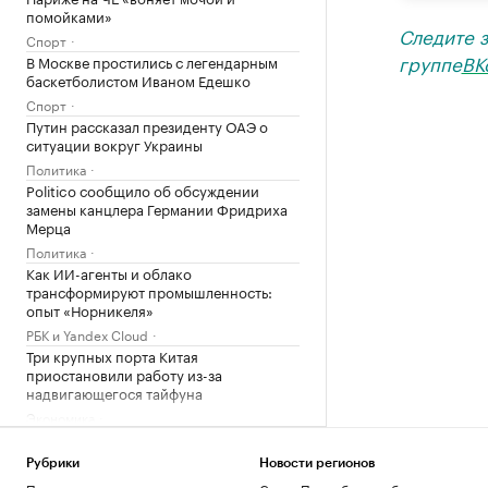
помойками»
Следите 
Спорт
группе
ВК
В Москве простились с легендарным
баскетболистом Иваном Едешко
Спорт
Путин рассказал президенту ОАЭ о
ситуации вокруг Украины
Политика
Politico сообщило об обсуждении
замены канцлера Германии Фридриха
Мерца
Политика
Как ИИ-агенты и облако
трансформируют промышленность:
опыт «Норникеля»
РБК и Yandex Cloud
Три крупных порта Китая
приостановили работу из-за
надвигающегося тайфуна
Экономика
Загрузить еще
Рубрики
Новости регионов