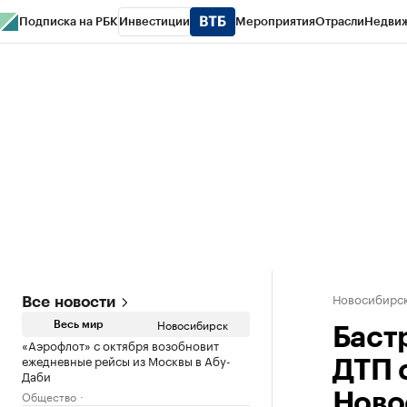
Подписка на РБК
Инвестиции
Мероприятия
Отрасли
Недви
РБК Курсы
РБК Life
Тренды
Визионеры
Национальные проекты
Горо
Спецпроекты СПб
Конференции СПб
Спецпроекты
Проверка конт
Новосибирс
Все новости
Новосибирск
Весь мир
Баст
«Аэрофлот» с октября возобновит
ежедневные рейсы из Москвы в Абу-
ДТП 
Даби
Общество
Ново