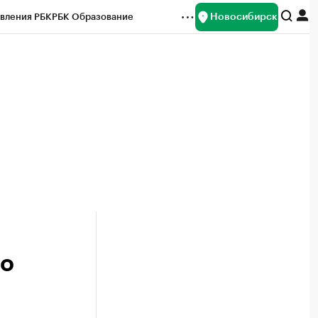
Новосибирск
вления РБК
РБК Образование
редитные рейтинги
Франшизы
Газета
ок наличной валюты
 о