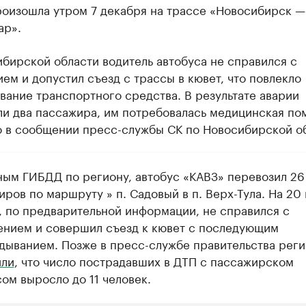
роизошла утром 7 декабря на трассе «Новосибирск —
ар».
бирской области водитель автобуса не справился с
ем и допустил съезд с трассы в кювет, что повлекло
ание транспортного средства. В результате аварии
ли два пассажира, им потребовалась медицинская по
о в сообщении пресс-службы СК по Новосибирской об
ным ГИБДД по региону, автобус «КАВЗ» перевозил 26
ров по маршруту » п. Садовый в п. Верх-Тула. На 20
, по предварительной информации, не справился с
ением и совершил съезд к кювет с последующим
дыванием. Позже в пресс-службе правительства реги
ли
, что число пострадавших в ДТП с пассажирском
ом выросло до 11 человек.