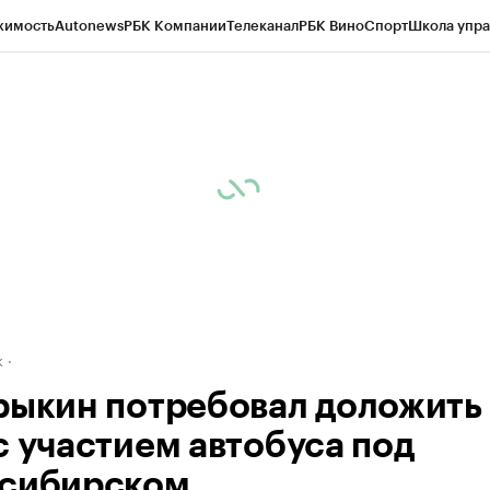
жимость
Autonews
РБК Компании
Телеканал
РБК Вино
Спорт
Школа упра
д
Стиль
Крипто
РБК Бизнес-среда
Дискуссионный клуб
Исследования
К
рагентов
Политика
Экономика
Бизнес
Технологии и медиа
Финансы
Рын
к
рыкин потребовал доложить
с участием автобуса под
сибирском