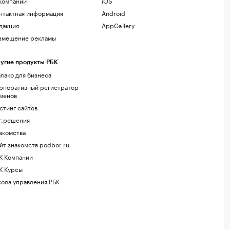
компании
iOS
нтактная информация
Android
дакция
AppGallery
змещение рекламы
угие продукты РБК
лако для бизнеса
рпоративный регистратор
менов
стинг сайтов
г.решения
акомства
йт знакомств podbor.ru
К Компании
К Курсы
ола управления РБК