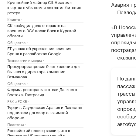
Крупнейший майнер США закрыл
Авария п
квартал с убытком и сократил биткоин-
— Павлод
резерв
Крипто
СК возбудил дело о теракте на
«В Новоси
военного ВСУ после боев в Курской
управлени
области
опрокидыв
Общество
FT узнала об укреплении влияния
пострада
Брина в разработках Google
— сказан
Технологии и медиа
Прокурор запросил 9 лет колонии для
бывшего директора компании
Газманова
По дан
Общество
пассажи
Фермы, рестораны и отели Дальнего
трассы
Востока. Гастрогид
управл
РБК и РСХБ
Турция, Саудовская Аравия и Пакистан
опроки
подписали договор о взаимной
сообщи
обороне
автобус
Политика
Российский пловец заявил, что в
Париже на ЧЕ «воняет мочой и