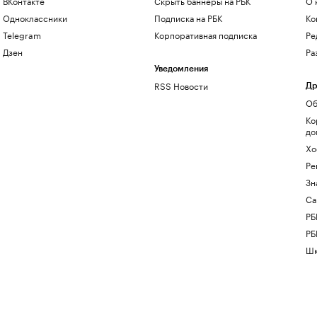
ВКонтакте
Скрыть баннеры на РБК
О 
Одноклассники
Подписка на РБК
Ко
Telegram
Корпоративная подписка
Ре
Дзен
Ра
Уведомления
RSS Новости
Др
Об
Ко
до
Хо
Ре
Зн
Са
РБ
РБ
Шк