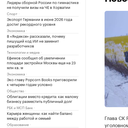
Лидеры сборной России по гимнастике
не получили визы на ЧЕ в Хорватии
Спорт
Экспорт Германии в июне 2026 года
достиг рекордного уровня
Экономика
В «Яндексе» рассказали, почему
пишущий код ИИ не заменит
разработчиков
Технологии и медиа
Ефимов сообщил об увеличении
площади застройки Москвы еще на 23
млн кв. м
Экономика
Экс-главу Popcorn Books приговорили
к четырем годам условно
Общество
Облигации вместо кредита: как малому
бизнесу разместить публичный долг
РБК и МСП Банк
Карьера женщины: как найти баланс
Глава СК 
между работой и семьей
уголовном
Образование