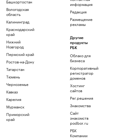
Башкортостан
информация
Вологодская
Редакция
область
Размещение
Калининград
рекламы
Краснодарский
край
Другие
Нижний
продукты
Новгород
РБК
Пермский край
Облако для
бизнеса
Ростов-на-Дону
Корпоративный
Татарстан
регистратор
Тюмень
доменов
Черноземье
Хостинг
сайтов
Кавказ
Рег.решения
Карелия
Знакомства
Мурманск
Сайт
Приморский
знакомств
край
podbor.ru
РБК
Компании