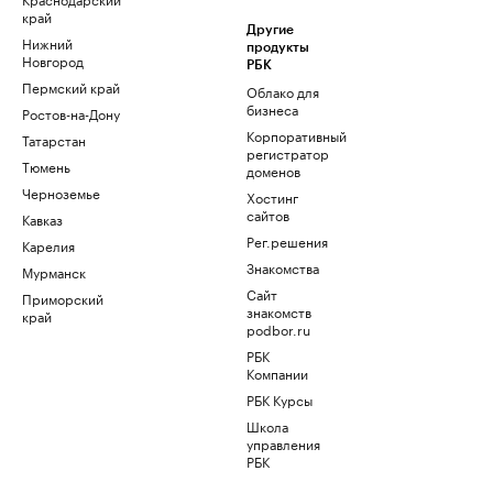
край
Другие
Нижний
продукты
Новгород
РБК
Пермский край
Облако для
бизнеса
Ростов-на-Дону
Корпоративный
Татарстан
регистратор
Тюмень
доменов
Черноземье
Хостинг
сайтов
Кавказ
Рег.решения
Карелия
Знакомства
Мурманск
Сайт
Приморский
знакомств
край
podbor.ru
РБК
Компании
РБК Курсы
Школа
управления
РБК