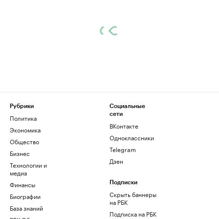
Рубрики
Социальные
сети
Политика
ВКонтакте
Экономика
Одноклассники
Общество
Telegram
Бизнес
Дзен
Технологии и
медиа
Финансы
Подписки
Скрыть баннеры
Биографии
на РБК
База знаний
Подписка на РБК