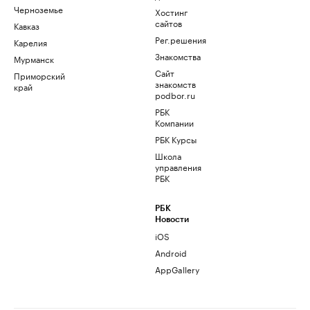
Черноземье
Хостинг
сайтов
Кавказ
Рег.решения
Карелия
Знакомства
Мурманск
Сайт
Приморский
знакомств
край
podbor.ru
РБК
Компании
РБК Курсы
Школа
управления
РБК
РБК
Новости
iOS
Android
AppGallery