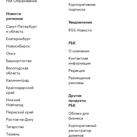
РБК Образование
Корпоративная
подписка
Новости
регионов
Уведомления
Санкт-Петербург
RSS Новости
и область
Екатеринбург
РБК
Новосибирск
О компании
Омск
Контактная
Башкортостан
информация
Вологодская
Редакция
область
Размещение
Калининград
рекламы
Краснодарский
край
Другие
Нижний
продукты
Новгород
РБК
Пермский край
Облако для
бизнеса
Ростов-на-Дону
Корпоративный
Татарстан
регистратор
Тюмень
доменов