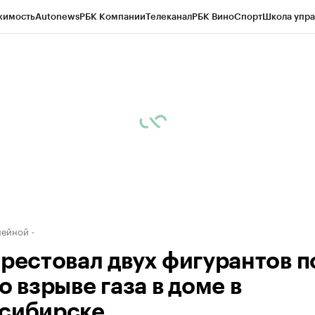
жимость
Autonews
РБК Компании
Телеканал
РБК Вино
Спорт
Школа упра
д
Стиль
Крипто
РБК Бизнес-среда
Дискуссионный клуб
Исследования
К
рагентов
Политика
Экономика
Бизнес
Технологии и медиа
Финансы
Рын
нейной
арестовал двух фигурантов п
о взрыве газа в доме в
сибирске