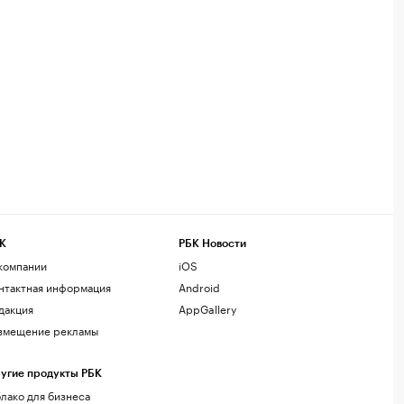
К
РБК Новости
компании
iOS
нтактная информация
Android
дакция
AppGallery
змещение рекламы
угие продукты РБК
лако для бизнеса