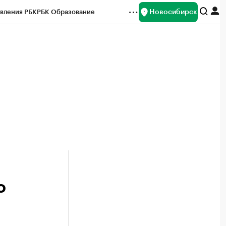
Новосибирск
вления РБК
РБК Образование
редитные рейтинги
Франшизы
Газета
ок наличной валюты
о