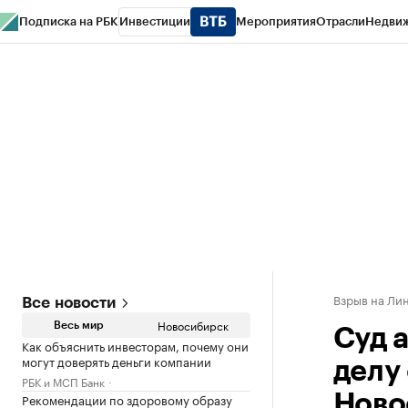
Подписка на РБК
Инвестиции
Мероприятия
Отрасли
Недви
РБК Курсы
РБК Life
Тренды
Визионеры
Национальные проекты
Горо
Спецпроекты СПб
Конференции СПб
Спецпроекты
Проверка конт
Взрыв на Ли
Все новости
Новосибирск
Весь мир
Суд 
Как объяснить инвесторам, почему они
могут доверять деньги компании
делу 
РБК и МСП Банк
Рекомендации по здоровому образу
Ново