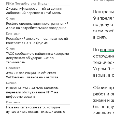
РБК и Петербургская Биржа
Дисквалифицированный за допинг
Централь
Заболотный перешел в клуб Басты
9 апреля 
Спорт
Restore оценила влияние ограничений
по делу о
Apple на потребительское поведение
этом сооб
Компании
в силу.
Российский хоккеист подписал новый
контракт в НХЛ на $2,2 млн
Спорт
По
верси
ТАСС сообщило о найденных хакерами
сотрудни
документах об ударах ВСУ по
техническ
терминалам
Утром 9 ф
Политика
Атаки и эвакуации на объектах
взрыв, в 
Wildberries. Главное на 7 августа
Бизнес
Обоим пре
ИНФИНИТУМ и «Альфа-Капитал»
перевели обслуживание ПИФ на
работ и о
цифровую модель
жизни и 
Компании
более дву
Названы китайские авто, которые
лучше и хуже остальных защищены от
лишения 