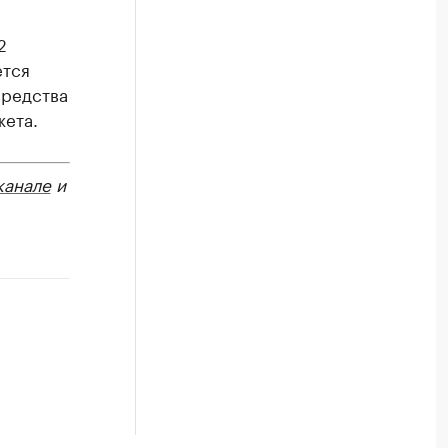
2
ется
средства
жета.
канале
и