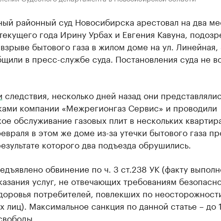
ный районный суд Новосибирска арестовал на два ме
текущего года Ирину Урбах и Евгения Кавуна, подоз
 взрыве бытового газа в жилом доме на ул. Линейная,
щили в пресс-службе суда. Постановления суда не в
и
следствия, несколько дней назад они представляли
ками компании «Межрегионгаз Сервис» и проводили
ое обслуживание газовых плит в нескольких квартир
евраля в этом же доме из-за утечки бытового газа п
результате которого два подъезда обрушились.
дъявлено обвинение по ч. 3 ст.238 УК (факту выпол
казания услуг, не отвечающих требованиям безопасн
здоровья потребителей, повлекших по неосторожност
х лиц). Максимальное санкция по данной статье – до 
свободы.