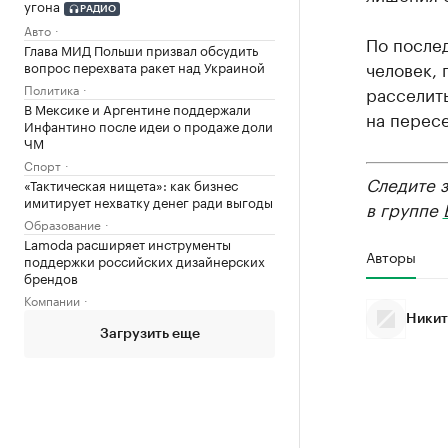
угона
РАДИО
Авто
По послед
Глава МИД Польши призвал обсудить
человек, 
вопрос перехвата ракет над Украиной
Политика
расселить
В Мексике и Аргентине поддержали
на пересе
Инфантино после идеи о продаже доли
ЧМ
Спорт
Следите 
«Тактическая нищета»: как бизнес
имитирует нехватку денег ради выгоды
в группе
Образование
Lamoda расширяет инструменты
Авторы
поддержки российских дизайнерских
брендов
Компании
Никит
Загрузить еще