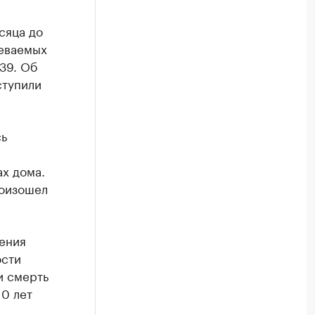
сяца до
реваемых
 39. Об
ступили
сь
ах дома.
роизошел
нения
ости
и смерть
10 лет