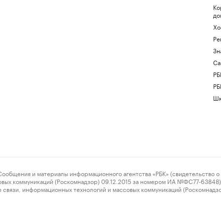
Ко
до
Хо
Ре
Зн
Са
РБ
РБ
Шк
ения и материалы информационного агентства «РБК» (свидетельство о 
овых коммуникаций (Роскомнадзор) 09.12.2015 за номером ИА №ФС77-63848) 
 связи, информационных технологий и массовых коммуникаций (Роскомнадз