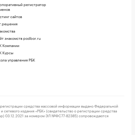
рпоративный регистратор
менов
стинг сайтов
г.решения
акомства
йт знакомств podbor.ru
К Компании
К Курсы
ола управления РБК
регистрации средства массовой информации выдано Федеральной
и сетевого издания «РБК» (свидетельство о регистрации средства
ор) 03.12.2021 за номером ЭЛ №ФС77-82385) сопровождаются