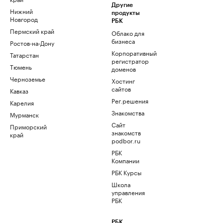
Другие
Нижний
продукты
Новгород
РБК
Пермский край
Облако для
бизнеса
Ростов-на-Дону
Корпоративный
Татарстан
регистратор
Тюмень
доменов
Черноземье
Хостинг
сайтов
Кавказ
Рег.решения
Карелия
Знакомства
Мурманск
Сайт
Приморский
знакомств
край
podbor.ru
РБК
Компании
РБК Курсы
Школа
управления
РБК
РБК