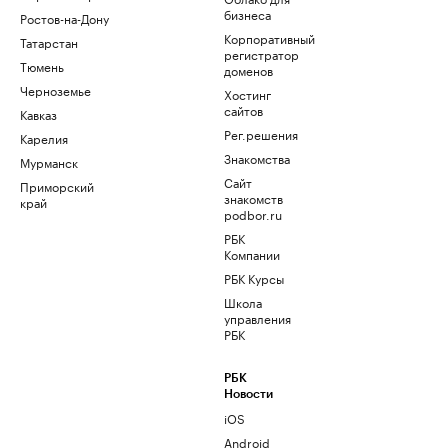
бизнеса
Ростов-на-Дону
Корпоративный
Татарстан
регистратор
Тюмень
доменов
Черноземье
Хостинг
сайтов
Кавказ
Рег.решения
Карелия
Знакомства
Мурманск
Сайт
Приморский
знакомств
край
podbor.ru
РБК
Компании
РБК Курсы
Школа
управления
РБК
РБК
Новости
iOS
Android