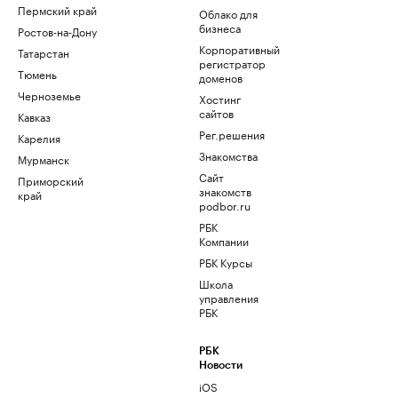
Пермский край
Облако для
бизнеса
Ростов-на-Дону
Корпоративный
Татарстан
регистратор
Тюмень
доменов
Черноземье
Хостинг
сайтов
Кавказ
Рег.решения
Карелия
Знакомства
Мурманск
Сайт
Приморский
знакомств
край
podbor.ru
РБК
Компании
РБК Курсы
Школа
управления
РБК
РБК
Новости
iOS