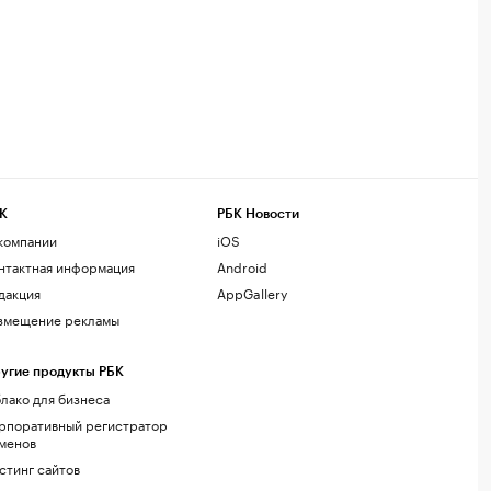
К
РБК Новости
компании
iOS
нтактная информация
Android
дакция
AppGallery
змещение рекламы
угие продукты РБК
лако для бизнеса
рпоративный регистратор
менов
стинг сайтов