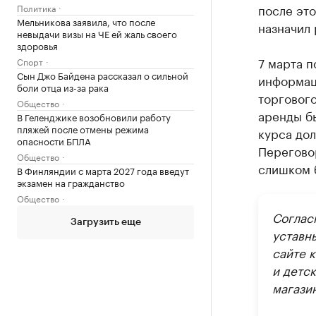
после это
Политика
Мельникова заявила, что после
назначил 
невыдачи визы на ЧЕ ей жаль своего
здоровья
7 марта п
Спорт
Сын Джо Байдена рассказал о сильной
информаци
боли отца из-за рака
торгового
Общество
аренды бы
В Геленджике возобновили работу
пляжей после отмены режима
курса дол
опасности БПЛА
Переговор
Общество
слишком 
В Финляндии с марта 2027 года введут
экзамен на гражданство
Общество
Соглас
Загрузить еще
уставн
сайте 
и детс
магазин