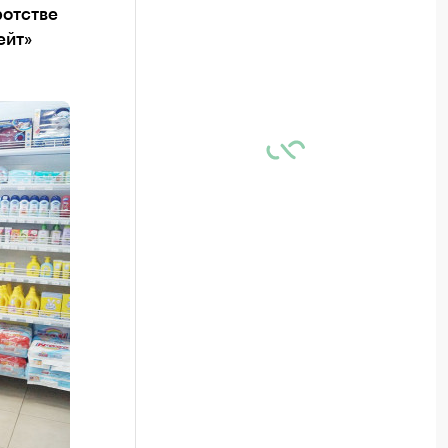
ротстве
ейт»