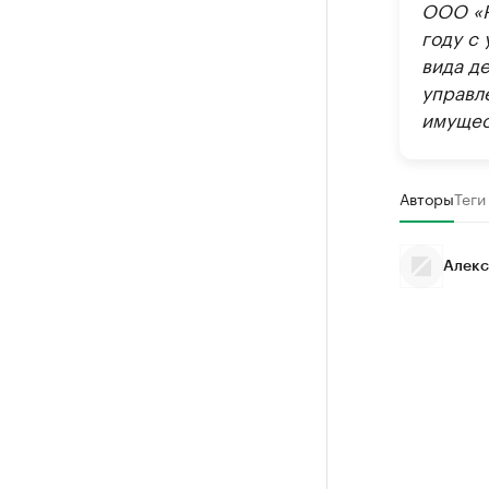
ООО «Р
году с 
вида д
управл
имущес
Авторы
Теги
Алекс