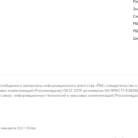
Ре
Зн
Са
РБ
РБ
Шк
ения и материалы информационного агентства «РБК» (свидетельство о 
овых коммуникаций (Роскомнадзор) 09.12.2015 за номером ИА №ФС77-63848) 
 связи, информационных технологий и массовых коммуникаций (Роскомнадз
нажмите Ctrl + Enter