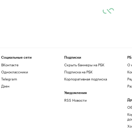
Социальные сети
Подписки
РБ
ВКонтакте
Скрыть баннеры на РБК
О 
Одноклассники
Подписка на РБК
Ко
Telegram
Корпоративная подписка
Ре
Дзен
Ра
Уведомления
RSS Новости
Др
Об
Ко
до
Хо