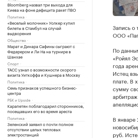
Bloomberg назвал три выхода для
Киева на фоне дефицита ракет ПВО
Политика
«Веселый молочник» Уолкер купил
Запись о 
билеты в Стамбул на случай
выдворения
ООО «Папа
Общество
Марат и Динара Сафины сыграют с
По данным
Федерером и Ли На на турнире в
Шанхае
«Ройял Э
Спорт
года арен
ТАСС узнал о возможности скорого
Истец взы
визита Уиткоффа и Кушнера в Москву
плате. В 
Политика
Семь признаков успешного бизнес-
сумму сво
центра
арбитраж 
РБК и Upside
апелляцио
Карапетян поблагодарил сторонников,
посещавших его во время ареста
Политика
В январе 
Зеленский заявил о почти полном
новосиби
отсутствии целых тепловых
руб. Исте
электростанций