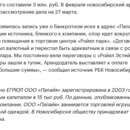
го составили 3 млн. руб. В феврале новосибирский 
рассмотрение дела на 27 марта.
оявилась запись уже о банкротном иске в адрес «Пап
и источника, близкого к компании, спор идет вокру
 помещения в торговом центре «Ройял парк». «Дого
л валютный и перестал быть адекватным в связи с р
лара. Мы постоянно вели переговоры с «Ройял Эстей
ы зашли в тупик. Арендодатель выставляет к оплате
большие суммы», — сообщил источник РБК Новосиби
но ЕГРЮЛ ООО «Папайя» зарегистрирована в 2003 го
ым капиталом в 15 тыс руб. По данным, опубликованн
компании, ООО «Папайя» занимается торговлей игру
кой одеждой. В Новосибирске обществу принадлежат 
а.