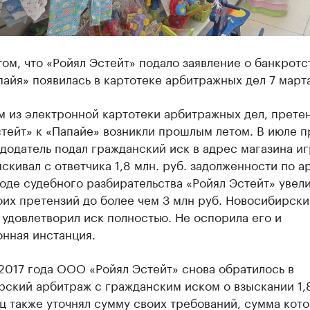
том, что «Ройял Эстейт» подало заявление о банкротс
йя» появилась в картотеке арбитражных дел 7 марта
 из электронной картотеки арбитражных дел, претен
стейт» к «Папайе» возникли прошлым летом. В июле 
додатель подал гражданский иск в адрес магазина и
скивал с ответчика 1,8 млн. руб. задолженности по 
ходе судебного разбирательства «Ройял Эстейт» увел
их претензий до более чем 3 млн руб. Новосибирски
удовлетворил иск полностью. Не оспорила его и
нная инстанция.
2017 года ООО «Ройял Эстейт» снова обратилось в
рский арбитраж с гражданским иском о взыскании 1,
ц также уточнял сумму своих требований, сумма кот