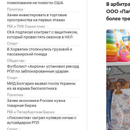
помилование не помогло США
В арбитр
Политика
ООО «Пап
Зачем инвестировать в торговые
пространства на первых этажах
более тр
РБК и ПИК Серия плюс
СКА подписал контракт с защитником,
который провел пять сезонов в НХЛ
Спорт
В Хорватии столкнулись грузовой и
пассажирский поезда
Общество
Футболист «Акрона» установил рекорд
РПЛ по заблокированным ударам
Спорт
МИД Болгарии вызвал посла Украины
из-за взрыва беспилотника
Политика
Зачем экономике России нужна
товарная биржа
РБК и Петербургская Биржа
«Локомотив» сыграл нулевую ничью с
аутсайдером РПЛ
Спорт