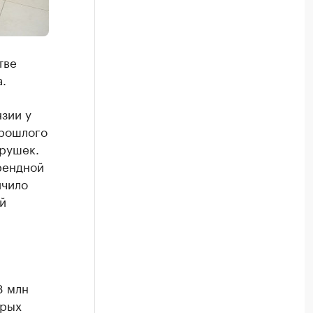
тве
.
зии у
прошлого
грушек.
арендной
ичило
й
8 млн
орых