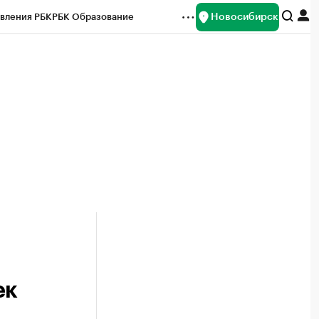
Новосибирск
вления РБК
РБК Образование
редитные рейтинги
Франшизы
Газета
ок наличной валюты
ек