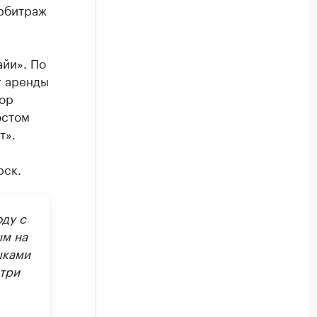
арбитраж
айи». По
г аренды
вор
остом
т».
рск.
ду с
ым на
шками
три