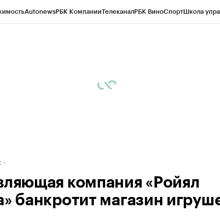
жимость
Autonews
РБК Компании
Телеканал
РБК Вино
Спорт
Школа упра
д
Стиль
Крипто
РБК Бизнес-среда
Дискуссионный клуб
Исследования
К
рагентов
Политика
Экономика
Бизнес
Технологии и медиа
Финансы
Рын
к
вляющая компания «Ройял
а» банкротит магазин игруш