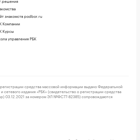
г.решения
акомства
йт знакомств podbor.ru
К Компании
К Курсы
ола управления РБК
регистрации средства массовой информации выдано Федеральной
и сетевого издания «РБК» (свидетельство о регистрации средства
ор) 03.12.2021 за номером ЭЛ №ФС77-82385) сопровождаются