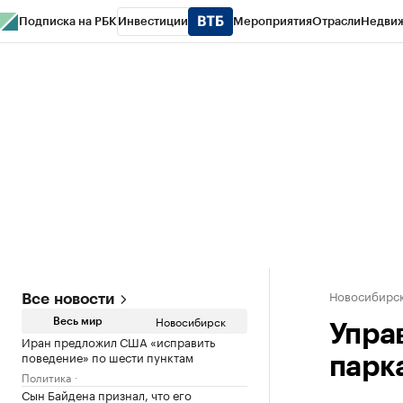
Подписка на РБК
Инвестиции
Мероприятия
Отрасли
Недви
РБК Курсы
РБК Life
Тренды
Визионеры
Национальные проекты
Горо
Спецпроекты СПб
Конференции СПб
Спецпроекты
Проверка конт
Новосибирс
Все новости
Новосибирск
Весь мир
Упра
Иран предложил США «исправить
поведение» по шести пунктам
парк
Политика
Сын Байдена признал, что его