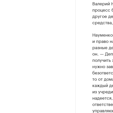
Валерий 
процесс б
другое де
средства,
Науменко 
и право 
разные д
он. — Де
получить 
нужно зав
безответ
то от дом
каждый де
из учреди
надеется,
ответств
управляю