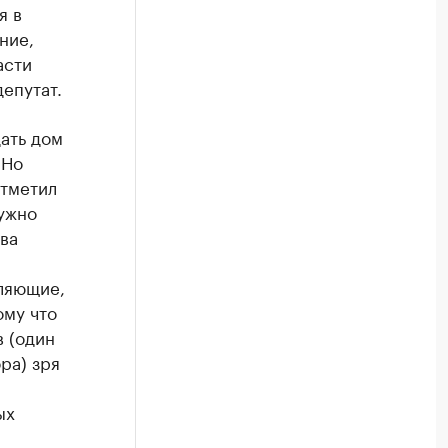
я в
ние,
асти
депутат.
ать дом
«Но
отметил
ужно
ва
ляющие,
ому что
в (один
ра) зря
ых