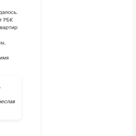
далось.
т РБК
квартир
ры,
 имя
,
чеслав