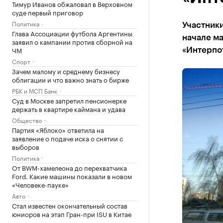
Тимур Иванов обжаловал в Верховном
суде первый приговор
Политика
Участники
Глава Ассоциации футбола Аргентины
начале м
заявил о кампании против сборной на
ЧМ
«Интерпо
Спорт
Зачем малому и среднему бизнесу
облигации и что важно знать о бирже
РБК и МСП Банк
Суд в Москве запретил пенсионерке
держать в квартире каймана и удава
Общество
Партия «Яблоко» ответила на
заявление о подаче иска о снятии с
выборов
Политика
От BWM-хамелеона до перехватчика
Ford. Какие машины показали в новом
«Человеке-пауке»
Авто
Стал известен окончательный состав
юниоров на этап Гран-при ISU в Китае