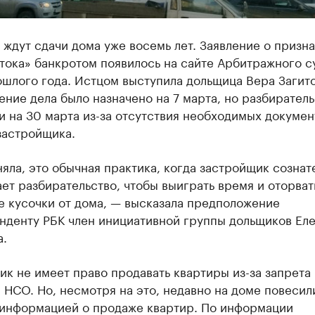
ждут сдачи дома уже восемь лет. Заявление о призн
ока» банкротом появилось на сайте Арбитражного су
шлого года. Истцом выступила дольщица Вера Загито
ние дела было назначено на 7 марта, но разбиратель
 на 30 марта из-за отсутствия необходимых докумен
застройщика.
няла, это обычная практика, когда застройщик сознат
ет разбирательство, чтобы выиграть время и оторват
е кусочки от дома, — высказала предположение
нденту РБК член инициативной группы дольщиков Ел
.
к не имеет право продавать квартиры из-за запрета
НСО. Но, несмотря на это, недавно на доме повесил
 информацией о продаже квартир. По информации