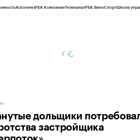
жимость
Autonews
РБК Компании
Телеканал
РБК Вино
Спорт
Школа упра
д
Стиль
Крипто
РБК Бизнес-среда
Дискуссионный клуб
Исследования
К
рагентов
Политика
Экономика
Бизнес
Технологии и медиа
Финансы
Рын
ть
нутые дольщики потребова
ротства застройщика
ерпоток»