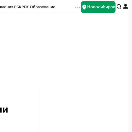
Новосибирск
вления РБК
РБК Образование
редитные рейтинги
Франшизы
Газета
ок наличной валюты
ли