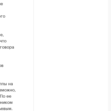
ле
м
его
е,
что
оговора
ов
ппы на
озможно,
По ее
ьником
ьевым.