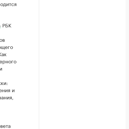
ходится
»
РБК
ов
ющего
Как
нерного
и
ки:
ения и
вания,
вета