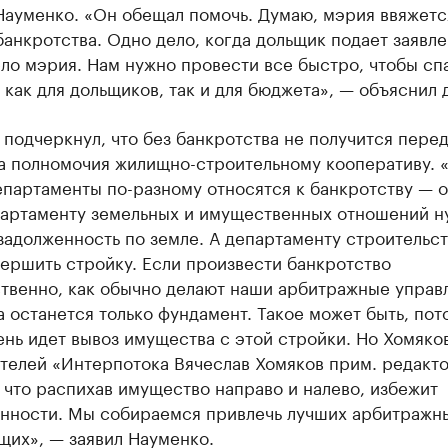
Науменко. «Он обещал помочь. Думаю, мэрия ввяжетс
анкротства. Одно дело, когда дольщик подает заявле
ло мэрия. Нам нужно провести все быстро, чтобы сп
 как для дольщиков, так и для бюджета», — объяснил 
подчеркнул, что без банкротства не получится перед
на полномочия жилищно-строительному кооперативу. 
епартаменты по-разному относятся к банкротству — 
партаменту земельных и имущественных отношений н
задолженность по земле. А департаменту строительст
ершить стройку. Если произвести банкротство
ственно, как обычно делают наши арбитражные управ
а останется только фундамент. Такое может быть, пот
нь идет вывоз имущества с этой стройки. Но Хомяко
телей «Интерпотока Вячеслав Хомяков прим. редакто
 что распихав имущество направо и налево, избежит
енности. Мы собираемся привлечь лучших арбитражн
щих», — заявил Науменко.