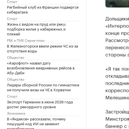
Спорт
Регбийный клуб из Франции подвергся
кибератаке
Дольщики 
Спорт
Жизнь с видом на пруд или реку:
«Интерпот
подборка жилья у набережных и
конце про
пляжей
Рассмотре
РБК и ПИК Серия плюс
В Железногорске ввели режим ЧС из-за
перенесли
отсутствия воды
стороны 
Общество
«Аэрофлот» назвал дату
«Я так по
возобновления ежедневных рейсов в
Абу-Даби
откладыва
Общество
последни
Лидеры сборной России по гимнастике
корреспо
не получили визы на ЧЕ в Хорватии
Спорт
Мелешина
Экспорт Германии в июне 2026 года
достиг рекордного уровня
Застройщи
Экономика
Минстроя 
В «Яндексе» рассказали, почему
пишущий код ИИ не заменит
баннер с
разработчиков