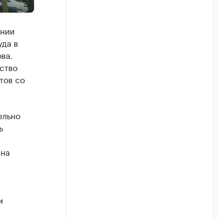
ании
да в
ва.
ство
тов со
ельно
ь
ена
и