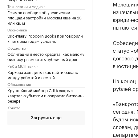
Мелешино
Технологии и медиа
изначаль
Ефимов сообщил об увеличении
площади застройки Москвы еще на 23
юридичес
млн кв. м
пытаются
Экономика
Экс-главу Popcorn Books приговорили
к четырем годам условно
Собеседни
Общество
статус «о
Облигации вместо кредита: как малому
договор 
бизнесу разместить публичный долг
в юстиции
РБК и МСП Банк
Карьера женщины: как найти баланс
между работой и семьей
На конец
Образование
рублей ср
Крупнейший майнер США закрыл
квартал с убытком и сократил биткоин-
резерв
«Банкротс
Крипто
сегодня. 
будем иск
Загрузить еще
словам, д
департам