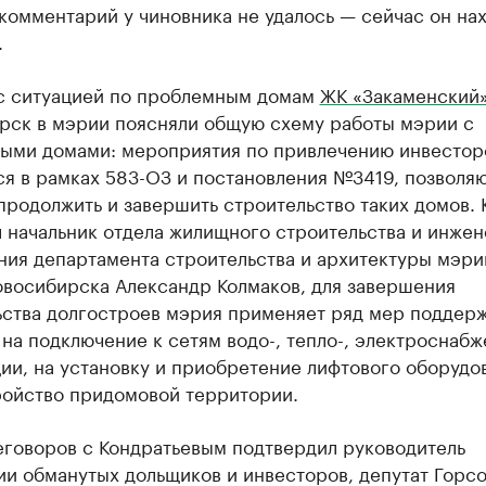
комментарий у чиновника не удалось — сейчас он на
.
 с ситуацией по проблемным домам
ЖК «​Закаменский
рск в мэрии поясняли общую схему работы мэрии с
ыми домами: мероприятия по привлечению инвестор
ся в рамках 583-ОЗ и постановления №3419, позволя
родолжить и завершить строительство таких домов. 
л начальник отдела жилищного строительства и инже
ния департамента строительства и архитектуры мэри
овосибирска Александр Колмаков, для завершения
ьства долгостроев мэрия применяет ряд мер поддерж
на подключение к сетям водо-, тепло-, электроснабж
ии, на установку и приобретение лифтового оборудо
ройство придомовой территории.
еговоров с Кондратьевым подтвердил руководитель
и обманутых дольщиков и инвесторов, депутат Горсо