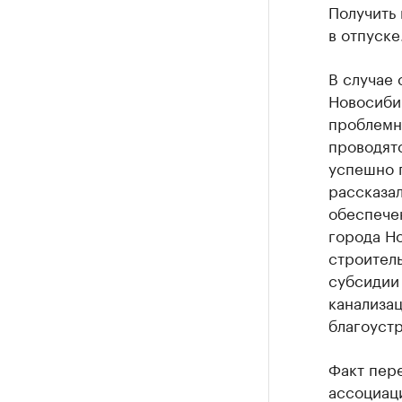
Получить 
в отпуске
В случае
Новосиби
проблемн
проводят
успешно п
рассказа
обеспече
города Н
строител
субсидии 
канализац
благоуст
Факт пер
ассоциаци