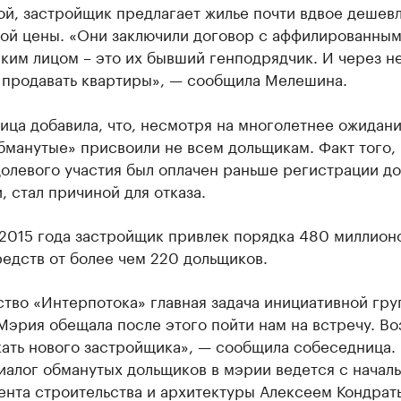
й, застройщик предлагает жилье почти вдвое дешев
ной цены. «Они заключили договор с аффилированны
ким лицом – это их бывший генподрядчик. И через н
 продавать квартиры», — сообщила Мелешина.
ца добавила, что, несмотря на многолетнее ожидани
бманутые» присвоили не всем дольщикам. Факт того, 
долевого участия был оплачен раньше регистрации д
, стал причиной для отказа.
 2015 года застройщик привлек порядка 480 миллион
едств от более чем 220 дольщиков.
тво «Интерпотока» главная задача инициативной гру
Мэрия обещала после этого пойти нам на встречу. В
ать нового застройщика», — сообщила собеседница. 
иалог обманутых дольщиков в мэрии ведется с начал
ента строительства и архитектуры Алексеем Кондрат