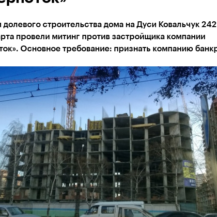
 долевого строительства дома на Дуси Ковальчук 242
арта провели митинг против застройщика компании
ток». Основное требование: признать компанию банк