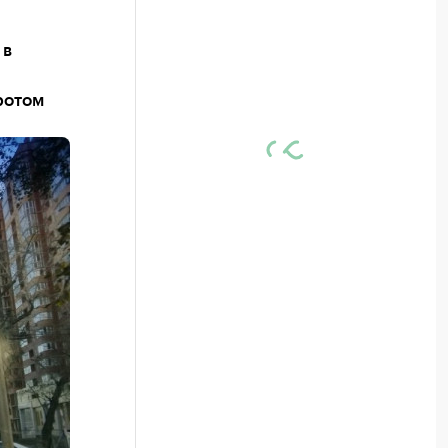
 в
ротом