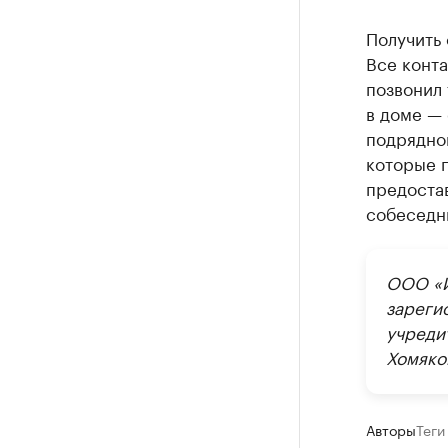
Получить
Все конт
позвонил 
в доме —
подрядной
которые п
предостав
собеседни
ООО «И
зареги
учреди
Хомяко
Авторы
Теги