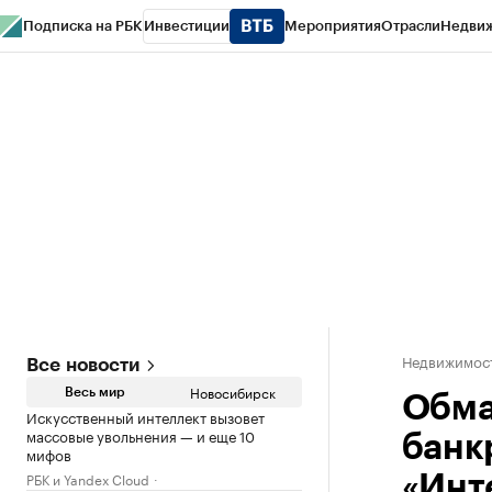
Подписка на РБК
Инвестиции
Мероприятия
Отрасли
Недви
РБК Курсы
РБК Life
Тренды
Визионеры
Национальные проекты
Горо
Спецпроекты СПб
Конференции СПб
Спецпроекты
Проверка конт
Недвижимос
Все новости
Новосибирск
Весь мир
Обма
Искусственный интеллект вызовет
массовые увольнения — и еще 10
банк
мифов
РБК и Yandex Cloud
«Инт