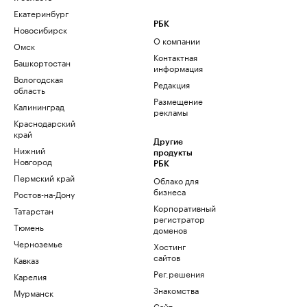
Екатеринбург
РБК
Новосибирск
О компании
Омск
Контактная
Башкортостан
информация
Вологодская
Редакция
область
Размещение
Калининград
рекламы
Краснодарский
край
Другие
Нижний
продукты
Новгород
РБК
Пермский край
Облако для
бизнеса
Ростов-на-Дону
Корпоративный
Татарстан
регистратор
Тюмень
доменов
Черноземье
Хостинг
сайтов
Кавказ
Рег.решения
Карелия
Знакомства
Мурманск
Сайт