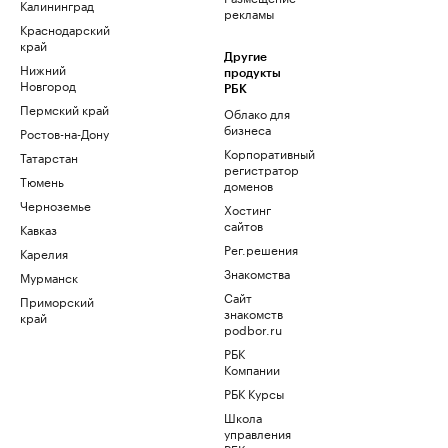
Калининград
рекламы
Краснодарский
край
Другие
Нижний
продукты
Новгород
РБК
Пермский край
Облако для
бизнеса
Ростов-на-Дону
Корпоративный
Татарстан
регистратор
Тюмень
доменов
Черноземье
Хостинг
сайтов
Кавказ
Рег.решения
Карелия
Знакомства
Мурманск
Сайт
Приморский
знакомств
край
podbor.ru
РБК
Компании
РБК Курсы
Школа
управления