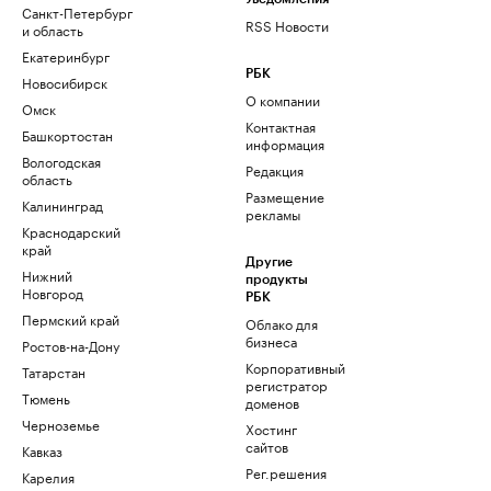
Санкт-Петербург
RSS Новости
и область
Екатеринбург
РБК
Новосибирск
О компании
Омск
Контактная
Башкортостан
информация
Вологодская
Редакция
область
Размещение
Калининград
рекламы
Краснодарский
край
Другие
Нижний
продукты
Новгород
РБК
Пермский край
Облако для
бизнеса
Ростов-на-Дону
Корпоративный
Татарстан
регистратор
Тюмень
доменов
Черноземье
Хостинг
сайтов
Кавказ
Рег.решения
Карелия