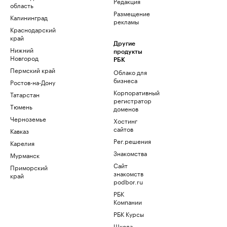
Редакция
область
Размещение
Калининград
рекламы
Краснодарский
край
Другие
Нижний
продукты
Новгород
РБК
Пермский край
Облако для
бизнеса
Ростов-на-Дону
Корпоративный
Татарстан
регистратор
Тюмень
доменов
Черноземье
Хостинг
сайтов
Кавказ
Рег.решения
Карелия
Знакомства
Мурманск
Сайт
Приморский
знакомств
край
podbor.ru
РБК
Компании
РБК Курсы
Школа