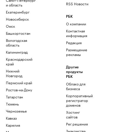
RSS Новости
и область
Екатеринбург
РБК
Новосибирск
О компании
Омск
Контактная
Башкортостан
информация
Вологодская
Редакция
область
Размещение
Калининград
рекламы
Краснодарский
край
Другие
Нижний
продукты
Новгород
РБК
Пермский край
Облако для
бизнеса
Ростов-на-Дону
Корпоративный
Татарстан
регистратор
Тюмень
доменов
Черноземье
Хостинг
сайтов
Кавказ
Рег.решения
Карелия
Знакомства
Мурманск