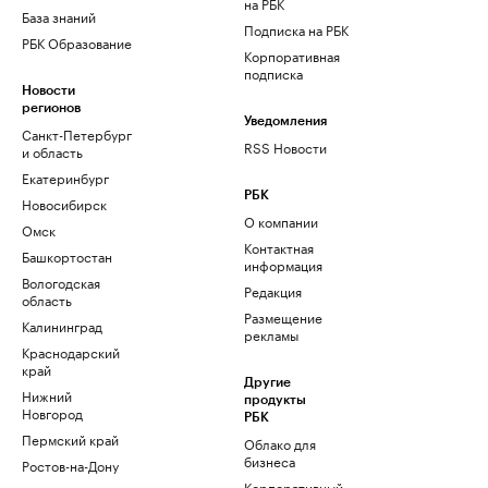
на РБК
База знаний
Подписка на РБК
РБК Образование
Корпоративная
подписка
Новости
регионов
Уведомления
Санкт-Петербург
RSS Новости
и область
Екатеринбург
РБК
Новосибирск
О компании
Омск
Контактная
Башкортостан
информация
Вологодская
Редакция
область
Размещение
Калининград
рекламы
Краснодарский
край
Другие
Нижний
продукты
Новгород
РБК
Пермский край
Облако для
бизнеса
Ростов-на-Дону
Корпоративный