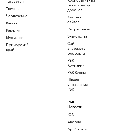
Татарстан
регистратор
Тюмень
доменов
Черноземье
Хостинг
сайтов
Кавказ
Рег.решения
Карелия
Знакомства
Мурманск
Сайт
Приморский
знакомств
край
podbor.ru
РБК
Компании
РБК Курсы
Школа
управления
РБК
РБК
Новости
iOS
Android
AppGallery