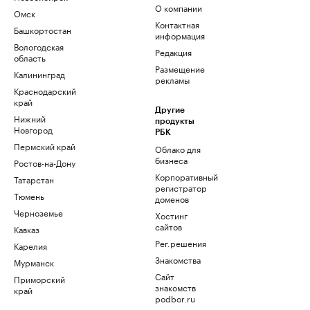
О компании
Омск
Контактная
Башкортостан
информация
Вологодская
Редакция
область
Размещение
Калининград
рекламы
Краснодарский
край
Другие
Нижний
продукты
Новгород
РБК
Пермский край
Облако для
бизнеса
Ростов-на-Дону
Корпоративный
Татарстан
регистратор
Тюмень
доменов
Черноземье
Хостинг
сайтов
Кавказ
Рег.решения
Карелия
Знакомства
Мурманск
Сайт
Приморский
знакомств
край
podbor.ru