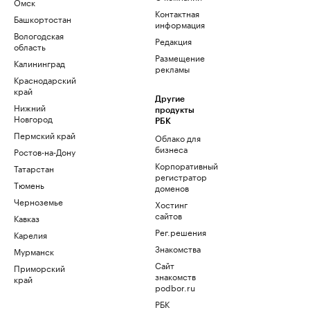
Омск
Контактная
Башкортостан
информация
Вологодская
Редакция
область
Размещение
Калининград
рекламы
Краснодарский
край
Другие
Нижний
продукты
Новгород
РБК
Пермский край
Облако для
бизнеса
Ростов-на-Дону
Корпоративный
Татарстан
регистратор
Тюмень
доменов
Черноземье
Хостинг
сайтов
Кавказ
Рег.решения
Карелия
Знакомства
Мурманск
Сайт
Приморский
знакомств
край
podbor.ru
РБК