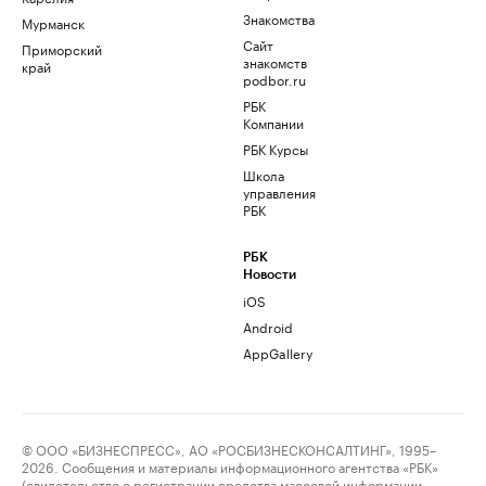
Знакомства
Мурманск
Сайт
Приморский
знакомств
край
podbor.ru
РБК
Компании
РБК Курсы
Школа
управления
РБК
РБК
Новости
iOS
Android
AppGallery
© ООО «БИЗНЕСПРЕСС», АО «РОСБИЗНЕСКОНСАЛТИНГ», 1995–
2026. Сообщения и материалы информационного агентства «РБК»
(свидетельство о регистрации средства массовой информации