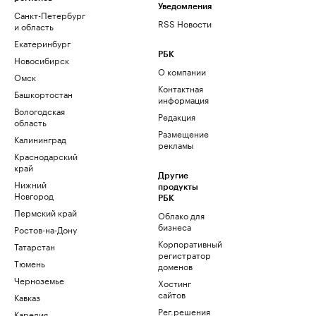
Уведомления
Санкт-Петербург
RSS Новости
и область
Екатеринбург
РБК
Новосибирск
О компании
Омск
Контактная
Башкортостан
информация
Вологодская
Редакция
область
Размещение
Калининград
рекламы
Краснодарский
край
Другие
Нижний
продукты
Новгород
РБК
Пермский край
Облако для
бизнеса
Ростов-на-Дону
Корпоративный
Татарстан
регистратор
Тюмень
доменов
Черноземье
Хостинг
сайтов
Кавказ
Рег.решения
Карелия